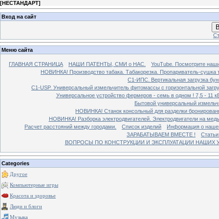
[
НЕСТАНДАРТ
]
Вход на сайт
В
Ст
Меню сайта
ГЛАВНАЯ СТРАНИЦА
НАШИ ПАТЕНТЫ, СМИ о НАС.
YouTube. Посмотрите наш
НОВИНКА! Производство табака. Табакорезка. Пропариватель-сушка т
C1-ИПС. Вертикальная загрузка бун
С1-USP. Универсальный измельчитель фитомассы с горизонтальной загруз
Универсальное устройство фермеров - семь в одном ! 7,5 - 11 кВ
Бытовой универсальный измельчи
НОВИНКА! Станок консольный для разделки бронированн
НОВИНКА! Разборка электродвигателей. Электродвигатели на медь
Расчет расстояний между городами.
Список изделий
Информация о наше
ЗАРАБАТЫВАЕМ ВМЕСТЕ !
Статьи
ВОПРОСЫ ПО КОНСТРУКЦИИ И ЭКСПЛУАТАЦИИ НАШИХ УС
Categories
Другое
Компьютерные игры
Красота и здоровье
Люди и блоги
Музыка