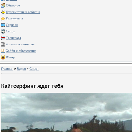
Общество
Путешествия и события
Развлечения
Сериалы
Спорт
Транспорт
Фильмы и анимация
Хобби и образование
Юмор
Главная
»
Видео
»
Спорт
Кайтсерфинг ждет тебя