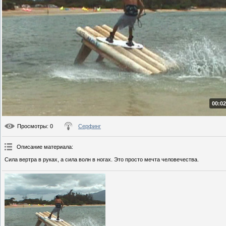
00:02
Просмотры
: 0
Серфинг
Описание материала
:
Сила вертра в руках, а сила волн в ногах. Это просто мечта человечества.