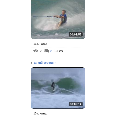
00:02:55
13 г. назад
0
0
0.0
Дикий серфинг
00:02:14
13 г. назад