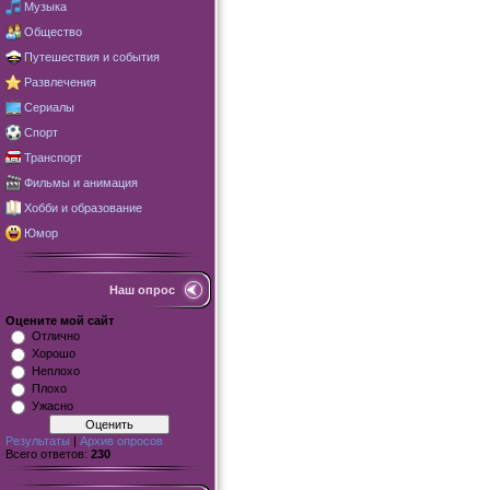
Музыка
Общество
Путешествия и события
Развлечения
Сериалы
Спорт
Транспорт
Фильмы и анимация
Хобби и образование
Юмор
Наш опрос
Оцените мой сайт
Отлично
Хорошо
Неплохо
Плохо
Ужасно
Результаты
|
Архив опросов
Всего ответов:
230