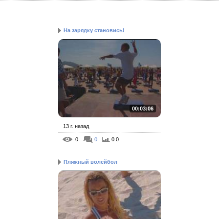
На зарядку становись!
00:03:06
13 г. назад
0
0
0.0
Пляжный волейбол