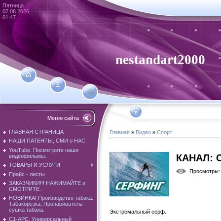
Пятница
07.08.2026
01:47
nestandart2000
Меню сайта
ГЛАВНАЯ СТРАНИЦА
Главная
»
Видео
»
Спорт
НАШИ ПАТЕНТЫ, СМИ о НАС.
YouTube. Посмотрите наши
КАНАЛ: 
видеофильмы.
ТОВАРЫ И УСЛУГИ
Просмотры
:
Прайс - листы
ЗАКАЗЧИКИ!!! НАЖИМАЙТЕ и
СМОТРИТЕ.
НОВИНКА! Производство табака.
Табакорезка. Пропариватель-
сушка табака.
Экстремальный серф.
С1-АРС. Универсальный