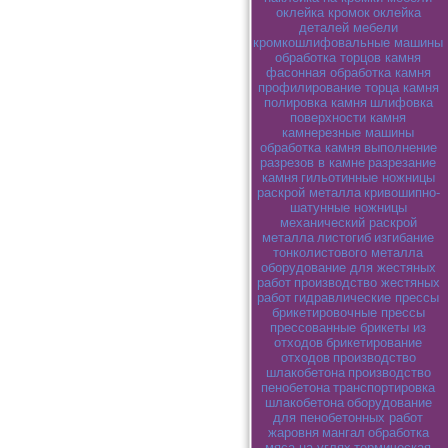
оклейка кромок
оклейка
деталей мебели
кромкошлифовальные машины
обработка торцов камня
фасонная обработка камня
профилирование торца камня
полировка камня
шлифовка
поверхности камня
камнерезные машины
обработка камня
выполнение
разрезов в камне
разрезание
камня
гильотинные ножницы
раскрой металла
кривошипно-
шатунные ножницы
механический раскрой
металла
листогиб
изгибание
тонколистового металла
оборудование для жестяных
работ
производство жестяных
работ
гидравлические прессы
брикетировочные прессы
прессованные брикеты из
отходов
брикетирование
отходов
производство
шлакобетона
производство
пенобетона
транспортировка
шлакобетона
оборудование
для пенобетонных работ
жаровня
мангал
обработка
мяса на углях
термическая