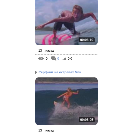
00:03:10
13 г. назад
0
0
0.0
Серфинг на остравах Мен...
00:03:05
13 г. назад