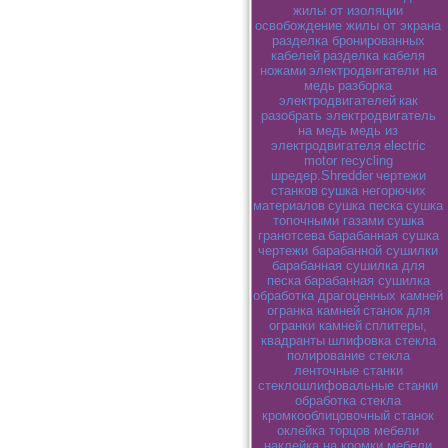
жилы от изоляции
освобождение жилы от экрана
разделка бронированных
кабелей
разделка кабеля
ножами
электродвигатели на
медь
разборка
электродвигателей
как
разобрать электродвигатель
на медь
медь из
электродвигателя
electric
motor recycling
шредер.Shredder
чертежи
станков
сушка негорючих
материалов
сушка песка
сушка
топочными газами
сушка
гранотсева
барабанная сушка
чертежи барабанной сушилки
барабанная сушилка для
песка
барабанная сушилка
обработка драгоценных камней
огранка камней
станок для
огранки камней
сплитеры,
квадранты
шлифовка стекла
полирование стекла
ленточные станки
стеклошлифовальные станки
обработка стекла
кромкооблицовочный станок
оклейка торцов мебели
наклейка на кромки мебели