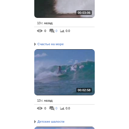
00:03:06
13 г. назад
0
0
0.0
Счастье на море
00:02:58
13 г. назад
0
0
0.0
Детские шалости