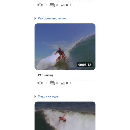
0
0
0.0
Райское местечко
00:03:12
13 г. назад
0
0
0.0
Мексика ждет