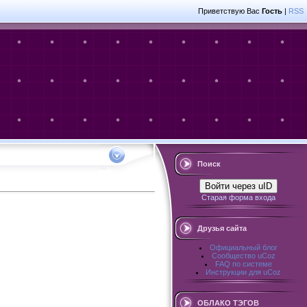
Приветствую Вас
Гость
|
RSS
Поиск
Войти через uID
Старая форма входа
Друзья сайта
Официальный блог
Сообщество uCoz
FAQ по системе
Инструкции для uCoz
ОБЛАКО ТЭГОВ