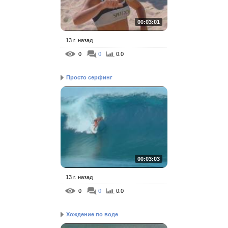
00:03:01
13 г. назад
0
0
0.0
Просто серфинг
00:03:03
13 г. назад
0
0
0.0
Хождение по воде