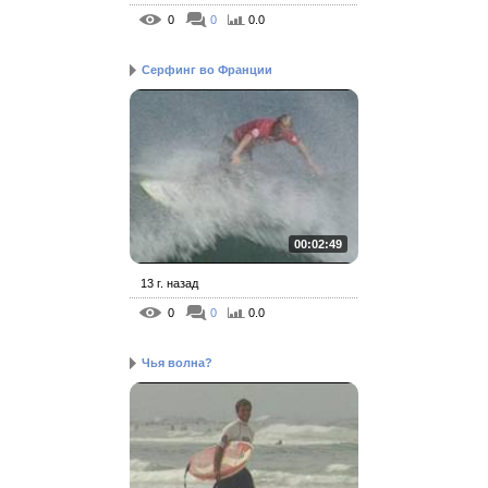
0
0
0.0
Серфинг во Франции
00:02:49
13 г. назад
0
0
0.0
Чья волна?