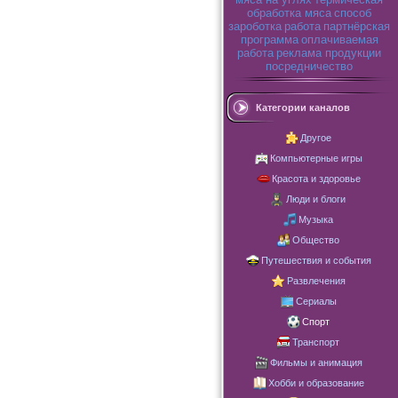
обработка мяса
способ
зароботка
работа
партнёрская
программа
оплачиваемая
работа
реклама продукции
посредничество
Категории каналов
Другое
Компьютерные игры
Красота и здоровье
Люди и блоги
Музыка
Общество
Путешествия и события
Развлечения
Сериалы
Спорт
Транспорт
Фильмы и анимация
Хобби и образование