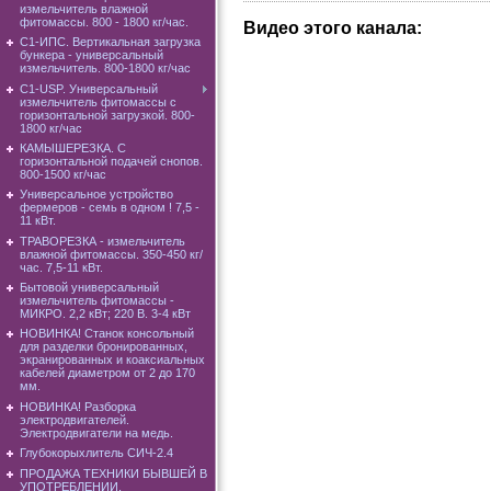
измельчитель влажной
фитомассы. 800 - 1800 кг/час.
Видео этого канала
:
C1-ИПС. Вертикальная загрузка
бункера - универсальный
измельчитель. 800-1800 кг/час
С1-USP. Универсальный
измельчитель фитомассы с
горизонтальной загрузкой. 800-
1800 кг/час
КАМЫШЕРЕЗКА. С
горизонтальной подачей снопов.
800-1500 кг/час
Универсальное устройство
фермеров - семь в одном ! 7,5 -
11 кВт.
ТРАВОРЕЗКА - измельчитель
влажной фитомассы. 350-450 кг/
час. 7,5-11 кВт.
Бытовой универсальный
измельчитель фитомассы -
МИКРО. 2,2 кВт; 220 В. 3-4 кВт
НОВИНКА! Станок консольный
для разделки бронированных,
экранированных и коаксиальных
кабелей диаметром от 2 до 170
мм.
НОВИНКА! Разборка
электродвигателей.
Электродвигатели на медь.
Глубокорыхлитель СИЧ-2.4
ПРОДАЖА ТЕХНИКИ БЫВШЕЙ В
УПОТРЕБЛЕНИИ.