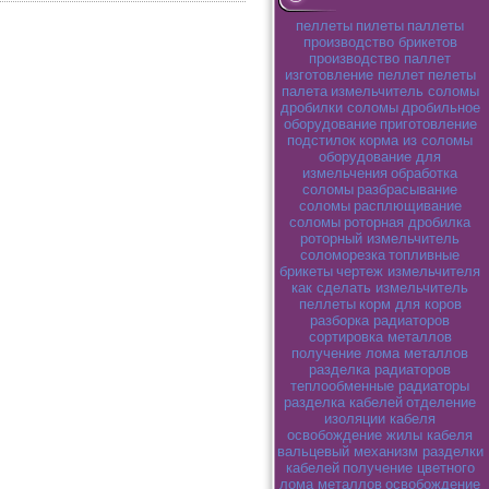
пеллеты
пилеты
паллеты
производство брикетов
производство паллет
изготовление пеллет
пелеты
палета
измельчитель соломы
дробилки соломы
дробильное
оборудование
приготовление
подстилок
корма из соломы
оборудование для
измельчения
обработка
соломы
разбрасывание
соломы
расплющивание
соломы
роторная дробилка
роторный измельчитель
соломорезка
топливные
брикеты
чертеж измельчителя
как сделать измельчитель
пеллеты
корм для коров
разборка радиаторов
сортировка металлов
получение лома металлов
разделка радиаторов
теплообменные радиаторы
разделка кабелей
отделение
изоляции кабеля
освобождение жилы кабеля
вальцевый механизм разделки
кабелей
получение цветного
лома металлов
освобождение