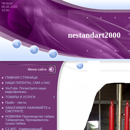
Четверг
06.08.2026
10:50
nestandart2000
Меню сайта
ГЛАВНАЯ СТРАНИЦА
НАШИ ПАТЕНТЫ, СМИ о НАС.
YouTube. Посмотрите наши
видеофильмы.
ТОВАРЫ И УСЛУГИ
Прайс - листы
ЗАКАЗЧИКИ!!! НАЖИМАЙТЕ и
СМОТРИТЕ.
НОВИНКА! Производство табака.
Табакорезка. Пропариватель-
сушка табака.
С1-АРС. Универсальный