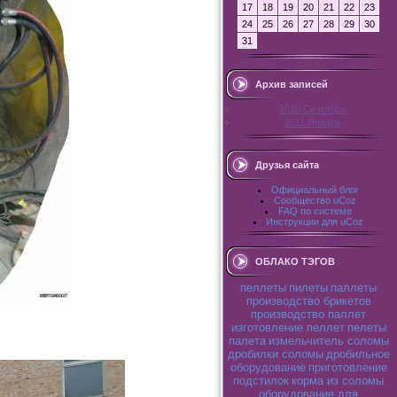
17
18
19
20
21
22
23
24
25
26
27
28
29
30
31
Архив записей
2010 Сентябрь
2011 Январь
Друзья сайта
Официальный блог
Сообщество uCoz
FAQ по системе
Инструкции для uCoz
ОБЛАКО ТЭГОВ
пеллеты
пилеты
паллеты
производство брикетов
производство паллет
изготовление пеллет
пелеты
палета
измельчитель соломы
дробилки соломы
дробильное
оборудование
приготовление
подстилок
корма из соломы
оборудование для