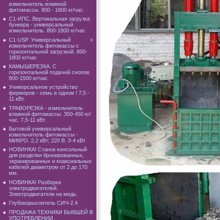
измельчитель влажной
фитомассы. 800 - 1800 кг/час.
C1-ИПС. Вертикальная загрузка
бункера - универсальный
измельчитель. 800-1800 кг/час
С1-USP. Универсальный
измельчитель фитомассы с
горизонтальной загрузкой. 800-
1800 кг/час
КАМЫШЕРЕЗКА. С
горизонтальной подачей снопов.
800-1500 кг/час
Универсальное устройство
фермеров - семь в одном ! 7,5 -
11 кВт.
ТРАВОРЕЗКА - измельчитель
влажной фитомассы. 350-450 кг/
час. 7,5-11 кВт.
Бытовой универсальный
измельчитель фитомассы -
МИКРО. 2,2 кВт; 220 В. 3-4 кВт
НОВИНКА! Станок консольный
для разделки бронированных,
экранированных и коаксиальных
кабелей диаметром от 2 до 170
мм.
НОВИНКА! Разборка
электродвигателей.
Электродвигатели на медь.
Глубокорыхлитель СИЧ-2.4
ПРОДАЖА ТЕХНИКИ БЫВШЕЙ В
УПОТРЕБЛЕНИИ.