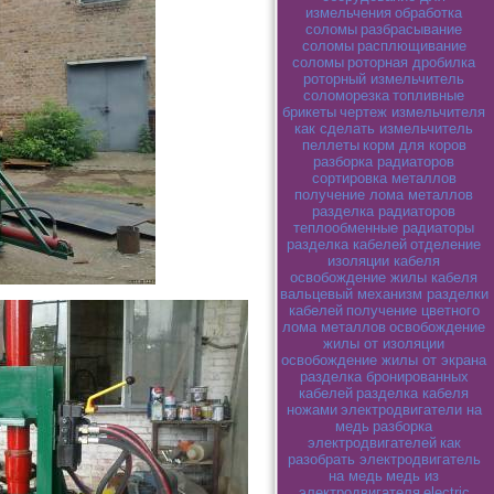
измельчения
обработка
соломы
разбрасывание
соломы
расплющивание
соломы
роторная дробилка
роторный измельчитель
соломорезка
топливные
брикеты
чертеж измельчителя
как сделать измельчитель
пеллеты
корм для коров
разборка радиаторов
сортировка металлов
получение лома металлов
разделка радиаторов
теплообменные радиаторы
разделка кабелей
отделение
изоляции кабеля
освобождение жилы кабеля
вальцевый механизм разделки
кабелей
получение цветного
лома металлов
освобождение
жилы от изоляции
освобождение жилы от экрана
разделка бронированных
кабелей
разделка кабеля
ножами
электродвигатели на
медь
разборка
электродвигателей
как
разобрать электродвигатель
на медь
медь из
электродвигателя
electric