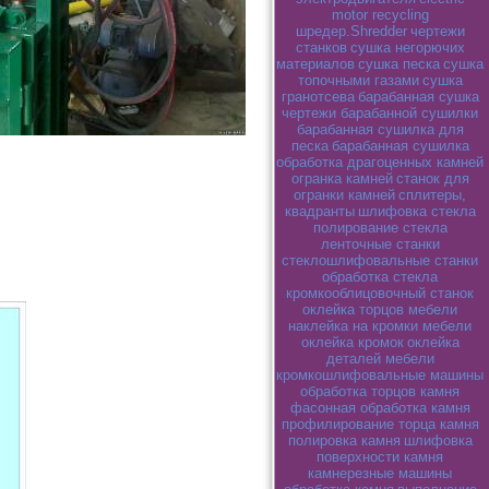
motor recycling
шредер.Shredder
чертежи
станков
сушка негорючих
материалов
сушка песка
сушка
топочными газами
сушка
гранотсева
барабанная сушка
чертежи барабанной сушилки
барабанная сушилка для
песка
барабанная сушилка
обработка драгоценных камней
огранка камней
станок для
огранки камней
сплитеры,
квадранты
шлифовка стекла
полирование стекла
ленточные станки
стеклошлифовальные станки
обработка стекла
кромкооблицовочный станок
оклейка торцов мебели
наклейка на кромки мебели
оклейка кромок
оклейка
деталей мебели
кромкошлифовальные машины
обработка торцов камня
фасонная обработка камня
профилирование торца камня
полировка камня
шлифовка
поверхности камня
камнерезные машины