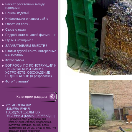
Расчет расстояний между
городами.
Список изделий
Информация о нашем сайте
Обратная связь
Связь с нами
Подробности о нашей фирме
Где мы находимся.
ЗАРАБАТЫВАЕМ ВМЕСТЕ !
Статьи друзей сайта, интересные
материалы.
Фотоальбом
ВОПРОСЫ ПО КОНСТРУКЦИИ И
ЭКСПЛУАТАЦИИ НАШИХ
УСТРОЙСТВ, ОБСУЖДЕНИЕ
НЕДОСТАТКОВ (в разработке)
Фото "плагиата"
Категории раздела
УСТАНОВКА ДЛЯ
ИЗМЕЛЬЧЕНИЯ
ТВЕРДОСТЕБЕЛЬНЫХ
РАСТЕНИЙ (КАМЫШЕРЕЗКА)
[1]
Преимущество установки для
измельчения стеблей подсолнуха,
кукурузы, камыша, тонких веток
диаметром до 20 мм. и т.д. в том, что
фракция резки позволяет