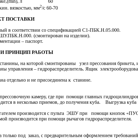
ке,(min), л
60
2
 кин. вязкостью
,
мм
/с
60-70
КТ ПОСТАВКИ
ный в соответствии со спецификацией
С1-ПБК.Н.05.000.
ШУ.ПБК.Н.000. (смонтирован на изделии).
ментации – паспорт.
 И ПРИНЦИП РАБОТЫ
 станины, на которой смонтированы
узел прессования брикета,
аны управления – гидрораспределитель. Ящик
электрооборудов
на отдельно и не присоединена к
станине.
 прессовочную камеру, где при
помощи главных гидроцилиндро
дится в несколько приемов, до получения куба.
Выгрузка куба
гателем производится с пульта
ЭШУ при
помощи кнопок «ПУС
емой производится при помощи рычагов гидрораспределителя.
а только под заказ, с предварительным оформлением требований