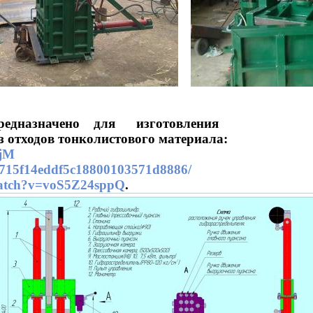
едназначено для
изготовления
з отходов тонколистового материала:
IjM
b6715f14eddf5c18800103571d8886/
watch?v=voS5Z24sppQ
.