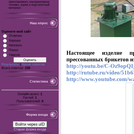
приготавливать альтернативное
топливо, корма и подстилочный
материал.
Наш опрос
Оцените мой сайт
Отлично
Хорошо
Неплохо
Плохо
Настоящее изделие пр
Ужасно
прессованных брикетов и
Результаты
|
Архив опросов
http://youtu.be/C-Oz9opQ
Всего ответов:
230
http://rutube.ru/video/51
http://www.youtube.com/
Статистика
Онлайн всего:
1
Гостей:
1
Пользователей:
0
Форма входа
Войти через uID
Старая форма входа