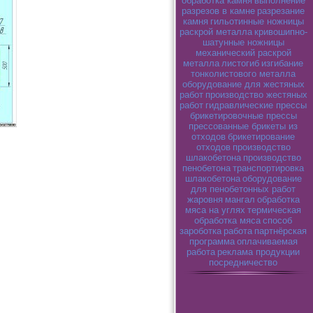
обработка камня
выполнение
разрезов в камне
разрезание
камня
гильотинные ножницы
раскрой металла
кривошипно-
шатунные ножницы
механический раскрой
металла
листогиб
изгибание
тонколистового металла
оборудование для жестяных
работ
производство жестяных
работ
гидравлические прессы
брикетировочные прессы
прессованные брикеты из
отходов
брикетирование
отходов
производство
шлакобетона
производство
пенобетона
транспортировка
шлакобетона
оборудование
для пенобетонных работ
жаровня
мангал
обработка
мяса на углях
термическая
обработка мяса
способ
зароботка
работа
партнёрская
программа
оплачиваемая
работа
реклама продукции
посредничество