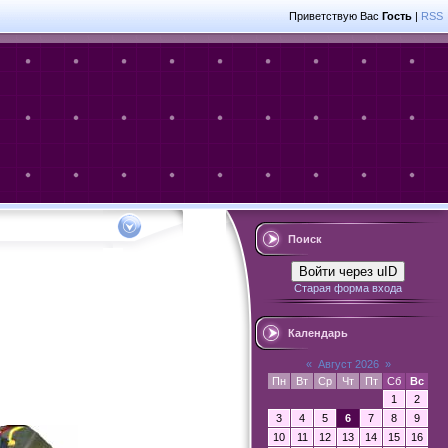
Приветствую Вас
Гость
|
RSS
Поиск
Войти через uID
Старая форма входа
Календарь
«
Август 2026
»
Пн
Вт
Ср
Чт
Пт
Сб
Вс
1
2
3
4
5
6
7
8
9
10
11
12
13
14
15
16