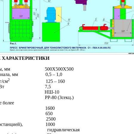
Е ХАРАКТЕРИСТИКИ
ы, мм
500Х500Х500
иала, мм
0,5 – 1,0
2
г/см
125 – 160
Вт
7,5
НШ-10
РР-80 (3секц.)
е более
1600
650
2500
останцией),
1000
гидравлическая