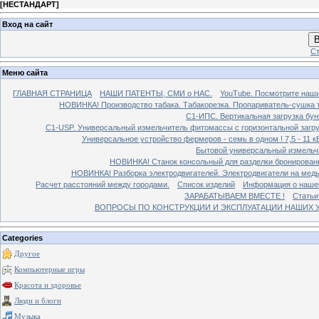
[
НЕСТАНДАРТ
]
Вход на сайт
В
Ст
Меню сайта
ГЛАВНАЯ СТРАНИЦА
НАШИ ПАТЕНТЫ, СМИ о НАС.
YouTube. Посмотрите наш
НОВИНКА! Производство табака. Табакорезка. Пропариватель-сушка т
C1-ИПС. Вертикальная загрузка бун
С1-USP. Универсальный измельчитель фитомассы с горизонтальной загруз
Универсальное устройство фермеров - семь в одном ! 7,5 - 11 кВ
Бытовой универсальный измельчи
НОВИНКА! Станок консольный для разделки бронированн
НОВИНКА! Разборка электродвигателей. Электродвигатели на медь
Расчет расстояний между городами.
Список изделий
Информация о наше
ЗАРАБАТЫВАЕМ ВМЕСТЕ !
Статьи
ВОПРОСЫ ПО КОНСТРУКЦИИ И ЭКСПЛУАТАЦИИ НАШИХ УС
Categories
Другое
Компьютерные игры
Красота и здоровье
Люди и блоги
Музыка