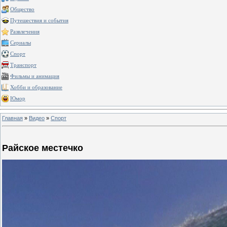
Общество
Путешествия и события
Развлечения
Сериалы
Спорт
Транспорт
Фильмы и анимация
Хобби и образование
Юмор
Главная
»
Видео
»
Спорт
Райское местечко