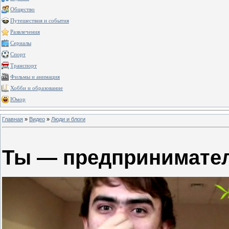
Общество
Путешествия и события
Развлечения
Сериалы
Спорт
Транспорт
Фильмы и анимация
Хобби и образование
Юмор
Главная
»
Видео
»
Люди и блоги
Ты — предпринимател