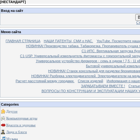
[
НЕСТАНДАРТ
]
Вход на сайт
В
Ст
Меню сайта
ГЛАВНАЯ СТРАНИЦА
НАШИ ПАТЕНТЫ, СМИ о НАС.
YouTube. Посмотрите наш
НОВИНКА! Производство табака. Табакорезка. Пропариватель-сушка т
C1-ИПС. Вертикальная загрузка бун
С1-USP. Универсальный измельчитель фитомассы с горизонтальной загруз
Универсальное устройство фермеров - семь в одном ! 7,5 - 11 кВ
Бытовой универсальный измельчи
НОВИНКА! Станок консольный для разделки бронированн
НОВИНКА! Разборка электродвигателей. Электродвигатели на медь
Расчет расстояний между городами.
Список изделий
Информация о наше
ЗАРАБАТЫВАЕМ ВМЕСТЕ !
Статьи
ВОПРОСЫ ПО КОНСТРУКЦИИ И ЭКСПЛУАТАЦИИ НАШИХ УС
Categories
Другое
Компьютерные игры
Красота и здоровье
Люди и блоги
Музыка