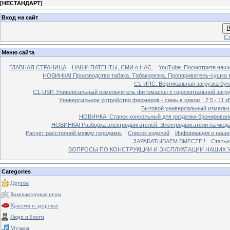
[
НЕСТАНДАРТ
]
Вход на сайт
В
Ст
Меню сайта
ГЛАВНАЯ СТРАНИЦА
НАШИ ПАТЕНТЫ, СМИ о НАС.
YouTube. Посмотрите наш
НОВИНКА! Производство табака. Табакорезка. Пропариватель-сушка т
C1-ИПС. Вертикальная загрузка бун
С1-USP. Универсальный измельчитель фитомассы с горизонтальной загруз
Универсальное устройство фермеров - семь в одном ! 7,5 - 11 кВ
Бытовой универсальный измельчи
НОВИНКА! Станок консольный для разделки бронированн
НОВИНКА! Разборка электродвигателей. Электродвигатели на медь
Расчет расстояний между городами.
Список изделий
Информация о наше
ЗАРАБАТЫВАЕМ ВМЕСТЕ !
Статьи
ВОПРОСЫ ПО КОНСТРУКЦИИ И ЭКСПЛУАТАЦИИ НАШИХ УС
Categories
Другое
Компьютерные игры
Красота и здоровье
Люди и блоги
Музыка