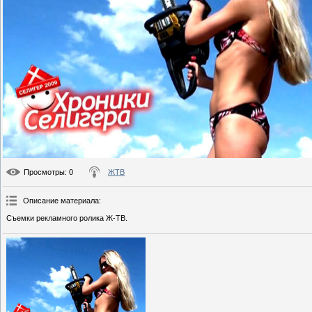
Просмотры
: 0
ЖТВ
Описание материала
:
Съемки рекламного ролика Ж-ТВ.