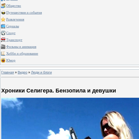
Общество
Путешествия и события
Развлечения
Сериалы
Спорт
Транспорт
Фильмы и анимация
Хобби и образование
Юмор
Главная
»
Видео
»
Люди и блоги
Хроники Селигера. Бензопила и девушки