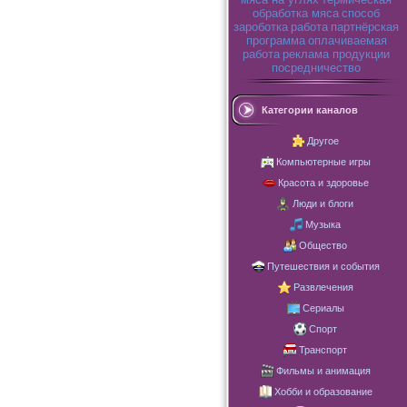
обработка мяса
способ
зароботка
работа
партнёрская
программа
оплачиваемая
работа
реклама продукции
посредничество
Категории каналов
Другое
Компьютерные игры
Красота и здоровье
Люди и блоги
Музыка
Общество
Путешествия и события
Развлечения
Сериалы
Спорт
Транспорт
Фильмы и анимация
Хобби и образование