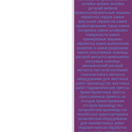
оклейка кромок
оклейка
деталей мебели
кромкошлифовальные машины
обработка торцов камня
фасонная обработка камня
профилирование торца камня
полировка камня
шлифовка
поверхности камня
камнерезные машины
обработка камня
выполнение
разрезов в камне
разрезание
камня
гильотинные ножницы
раскрой металла
кривошипно-
шатунные ножницы
механический раскрой
металла
листогиб
изгибание
тонколистового металла
оборудование для жестяных
работ
производство жестяных
работ
гидравлические прессы
брикетировочные прессы
прессованные брикеты из
отходов
брикетирование
отходов
производство
шлакобетона
производство
пенобетона
транспортировка
шлакобетона
оборудование
для пенобетонных работ
жаровня
мангал
обработка
мяса на углях
термическая