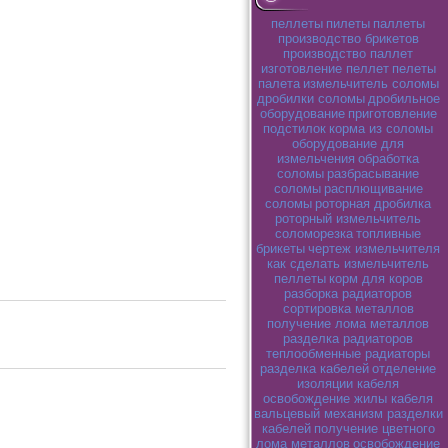
пеллеты
пилеты
паллеты
производство брикетов
производство паллет
изготовление пеллет
пелеты
палета
измельчитель соломы
дробилки соломы
дробильное
оборудование
приготовление
подстилок
корма из соломы
оборудование для
измельчения
обработка
соломы
разбрасывание
соломы
расплющивание
соломы
роторная дробилка
роторный измельчитель
соломорезка
топливные
брикеты
чертеж измельчителя
как сделать измельчитель
пеллеты
корм для коров
разборка радиаторов
сортировка металлов
получение лома металлов
разделка радиаторов
теплообменные радиаторы
разделка кабелей
отделение
изоляции кабеля
освобождение жилы кабеля
вальцевый механизм разделки
кабелей
получение цветного
лома металлов
освобождение