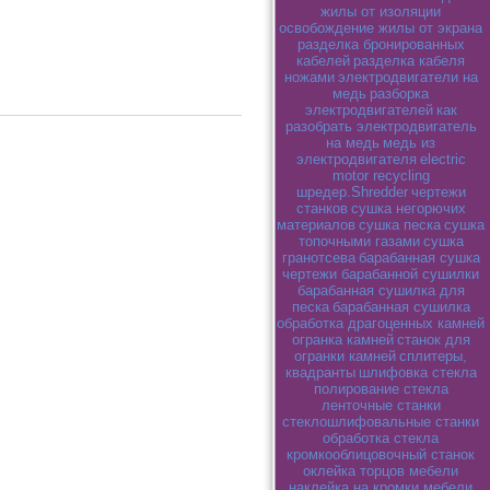
жилы от изоляции
освобождение жилы от экрана
разделка бронированных
кабелей
разделка кабеля
ножами
электродвигатели на
медь
разборка
электродвигателей
как
разобрать электродвигатель
на медь
медь из
электродвигателя
electric
motor recycling
шредер.Shredder
чертежи
станков
сушка негорючих
материалов
сушка песка
сушка
топочными газами
сушка
гранотсева
барабанная сушка
чертежи барабанной сушилки
барабанная сушилка для
песка
барабанная сушилка
обработка драгоценных камней
огранка камней
станок для
огранки камней
сплитеры,
квадранты
шлифовка стекла
полирование стекла
ленточные станки
стеклошлифовальные станки
обработка стекла
кромкооблицовочный станок
оклейка торцов мебели
наклейка на кромки мебели