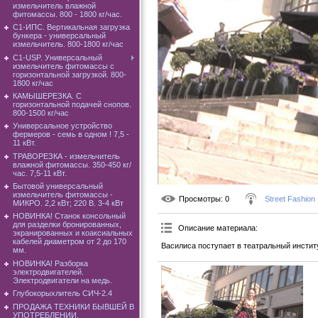
измельчитель влажной
фитомассы. 800 - 1800 кг/час.
C1-ИПС. Вертикальная загрузка
бункера - универсальный
измельчитель. 800-1800 кг/час
С1-USP. Универсальный
измельчитель фитомассы с
горизонтальной загрузкой. 800-
1800 кг/час
КАМЫШЕРЕЗКА. С
горизонтальной подачей снопов.
800-1500 кг/час
Универсальное устройство
фермеров - семь в одном ! 7,5 -
11 кВт.
ТРАВОРЕЗКА - измельчитель
влажной фитомассы. 350-450 кг/
час. 7,5-11 кВт.
Бытовой универсальный
измельчитель фитомассы -
Просмотры
: 0
Street Fashion
МИКРО. 2,2 кВт; 220 В. 3-4 кВт
НОВИНКА! Станок консольный
для разделки бронированных,
Описание материала
:
экранированных и коаксиальных
кабелей диаметром от 2 до 170
Василиса поступает в театральный институ
мм.
НОВИНКА! Разборка
электродвигателей.
Электродвигатели на медь.
Глубокорыхлитель СИЧ-2.4
ПРОДАЖА ТЕХНИКИ БЫВШЕЙ В
УПОТРЕБЛЕНИИ.