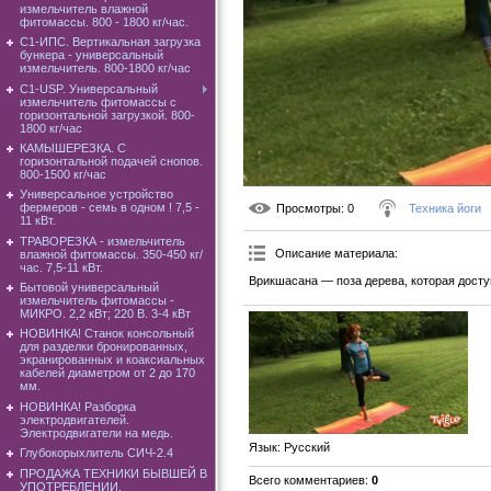
измельчитель влажной
фитомассы. 800 - 1800 кг/час.
C1-ИПС. Вертикальная загрузка
бункера - универсальный
измельчитель. 800-1800 кг/час
С1-USP. Универсальный
измельчитель фитомассы с
горизонтальной загрузкой. 800-
1800 кг/час
КАМЫШЕРЕЗКА. С
горизонтальной подачей снопов.
800-1500 кг/час
Универсальное устройство
фермеров - семь в одном ! 7,5 -
Просмотры
: 0
Техника йоги
11 кВт.
ТРАВОРЕЗКА - измельчитель
Описание материала
:
влажной фитомассы. 350-450 кг/
час. 7,5-11 кВт.
Врикшасана — поза дерева, которая дост
Бытовой универсальный
измельчитель фитомассы -
МИКРО. 2,2 кВт; 220 В. 3-4 кВт
НОВИНКА! Станок консольный
для разделки бронированных,
экранированных и коаксиальных
кабелей диаметром от 2 до 170
мм.
НОВИНКА! Разборка
электродвигателей.
Электродвигатели на медь.
Язык
: Русский
Глубокорыхлитель СИЧ-2.4
ПРОДАЖА ТЕХНИКИ БЫВШЕЙ В
Всего комментариев
:
0
УПОТРЕБЛЕНИИ.