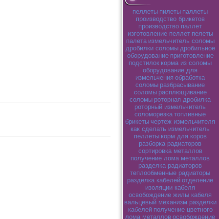
пеллеты
пилеты
паллеты
производство брикетов
производство паллет
изготовление пеллет
пелеты
палета
измельчитель соломы
дробилки соломы
дробильное
оборудование
приготовление
подстилок
корма из соломы
оборудование для
измельчения
обработка
соломы
разбрасывание
соломы
расплющивание
соломы
роторная дробилка
роторный измельчитель
соломорезка
топливные
брикеты
чертеж измельчителя
как сделать измельчитель
пеллеты
корм для коров
разборка радиаторов
сортировка металлов
получение лома металлов
разделка радиаторов
теплообменные радиаторы
разделка кабелей
отделение
изоляции кабеля
освобождение жилы кабеля
вальцевый механизм разделки
кабелей
получение цветного
лома металлов
освобождение