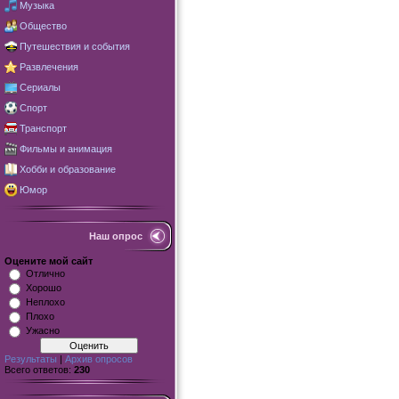
Музыка
Общество
Путешествия и события
Развлечения
Сериалы
Спорт
Транспорт
Фильмы и анимация
Хобби и образование
Юмор
Наш опрос
Оцените мой сайт
Отлично
Хорошо
Неплохо
Плохо
Ужасно
Результаты
|
Архив опросов
Всего ответов:
230