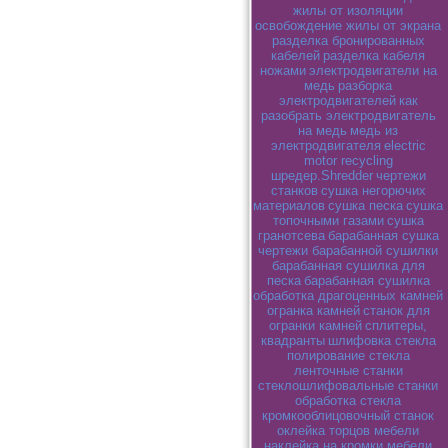
жилы от изоляции
освобождение жилы от экрана
разделка бронированных
кабелей
разделка кабеля
ножами
электродвигатели на
медь
разборка
электродвигателей
как
разобрать электродвигатель
на медь
медь из
электродвигателя
electric
motor recycling
шредер.Shredder
чертежи
станков
сушка негорючих
материалов
сушка песка
сушка
топочными газами
сушка
гранотсева
барабанная сушка
чертежи барабанной сушилки
барабанная сушилка для
песка
барабанная сушилка
обработка драгоценных камней
огранка камней
станок для
огранки камней
сплитеры,
квадранты
шлифовка стекла
полирование стекла
ленточные станки
стеклошлифовальные станки
обработка стекла
кромкооблицовочный станок
оклейка торцов мебели
наклейка на кромки мебели