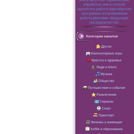
обработка мяса
способ
зароботка
работа
партнёрская
программа
оплачиваемая
работа
реклама продукции
посредничество
Категории каналов
Другое
Компьютерные игры
Красота и здоровье
Люди и блоги
Музыка
Общество
Путешествия и события
Развлечения
Сериалы
Спорт
Транспорт
Фильмы и анимация
Хобби и образование