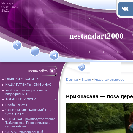
Четверг
06.08.2026
15:20
nestandart2000
Меню сайта
ГЛАВНАЯ СТРАНИЦА
Главная
»
Видео
»
Красота и здоровье
НАШИ ПАТЕНТЫ, СМИ о НАС.
YouTube. Посмотрите наши
видеофильмы.
Врикшасана — поза дер
ТОВАРЫ И УСЛУГИ
Прайс - листы
ЗАКАЗЧИКИ!!! НАЖИМАЙТЕ и
СМОТРИТЕ.
НОВИНКА! Производство табака.
Табакорезка. Пропариватель-
сушка табака.
С1-АРС. Универсальный