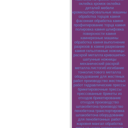
оклейка кромок
оклейка
деталей мебели
кромкошлифовальные машины
обработка торцов камня
фасонная обработка камня
профилирование торца камня
полировка камня
шлифовка
поверхности камня
камнерезные машины
обработка камня
выполнение
разрезов в камне
разрезание
камня
гильотинные ножницы
раскрой металла
кривошипно-
шатунные ножницы
механический раскрой
металла
листогиб
изгибание
тонколистового металла
оборудование для жестяных
работ
производство жестяных
работ
гидравлические прессы
брикетировочные прессы
прессованные брикеты из
отходов
брикетирование
отходов
производство
шлакобетона
производство
пенобетона
транспортировка
шлакобетона
оборудование
для пенобетонных работ
жаровня
мангал
обработка
мяса на углях
термическая