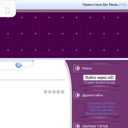
Приветствую Вас
Гость
|
RSS
Поиск
Войти через uID
Старая форма входа
Друзья сайта
Официальный блог
Сообщество uCoz
FAQ по системе
Инструкции для uCoz
ОБЛАКО ТЭГОВ