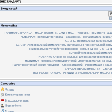
[
НЕСТАНДАРТ
]
Вход на сайт
В
Ст
Меню сайта
ГЛАВНАЯ СТРАНИЦА
НАШИ ПАТЕНТЫ, СМИ о НАС.
YouTube. Посмотрите наш
НОВИНКА! Производство табака. Табакорезка. Пропариватель-сушка т
C1-ИПС. Вертикальная загрузка бун
С1-USP. Универсальный измельчитель фитомассы с горизонтальной загруз
Универсальное устройство фермеров - семь в одном ! 7,5 - 11 кВ
Бытовой универсальный измельчи
НОВИНКА! Станок консольный для разделки бронированн
НОВИНКА! Разборка электродвигателей. Электродвигатели на медь
Расчет расстояний между городами.
Список изделий
Информация о наше
ЗАРАБАТЫВАЕМ ВМЕСТЕ !
Статьи
ВОПРОСЫ ПО КОНСТРУКЦИИ И ЭКСПЛУАТАЦИИ НАШИХ УС
Categories
Другое
Компьютерные игры
Красота и здоровье
Люди и блоги
Музыка