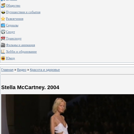
Общество
Путешествия и события
Развлечения
Сериалы
Спорт
Транспорт
Фильмы и анимация
Хобби и образование
Юмор
Главная
»
Видео
»
Красота и здоровье
Stella McCartney. 2004