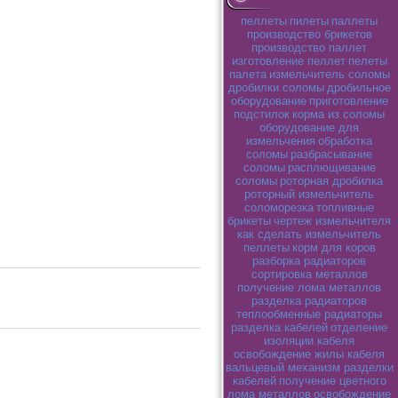
пеллеты
пилеты
паллеты
производство брикетов
производство паллет
изготовление пеллет
пелеты
палета
измельчитель соломы
дробилки соломы
дробильное
оборудование
приготовление
подстилок
корма из соломы
оборудование для
измельчения
обработка
соломы
разбрасывание
соломы
расплющивание
соломы
роторная дробилка
роторный измельчитель
соломорезка
топливные
брикеты
чертеж измельчителя
как сделать измельчитель
пеллеты
корм для коров
разборка радиаторов
сортировка металлов
получение лома металлов
разделка радиаторов
теплообменные радиаторы
разделка кабелей
отделение
изоляции кабеля
освобождение жилы кабеля
вальцевый механизм разделки
кабелей
получение цветного
лома металлов
освобождение