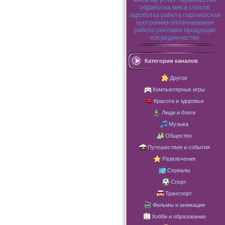
обработка мяса
способ
зароботка
работа
партнёрская
программа
оплачиваемая
работа
реклама продукции
посредничество
Категории каналов
Другое
Компьютерные игры
Красота и здоровье
Люди и блоги
Музыка
Общество
Путешествия и события
Развлечения
Сериалы
Спорт
Транспорт
Фильмы и анимация
Хобби и образование