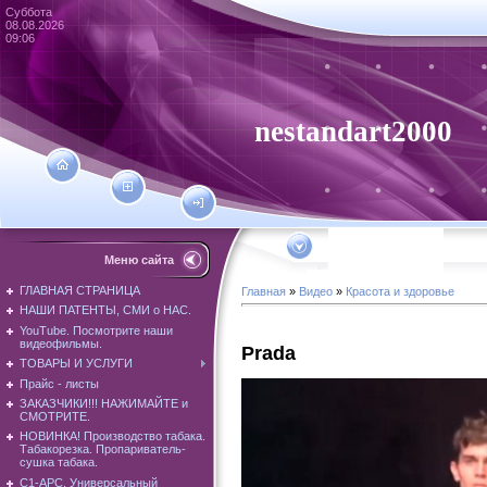
Суббота
08.08.2026
09:06
nestandart2000
Меню сайта
ГЛАВНАЯ СТРАНИЦА
Главная
»
Видео
»
Красота и здоровье
НАШИ ПАТЕНТЫ, СМИ о НАС.
YouTube. Посмотрите наши
видеофильмы.
Prada
ТОВАРЫ И УСЛУГИ
Прайс - листы
ЗАКАЗЧИКИ!!! НАЖИМАЙТЕ и
СМОТРИТЕ.
НОВИНКА! Производство табака.
Табакорезка. Пропариватель-
сушка табака.
С1-АРС. Универсальный