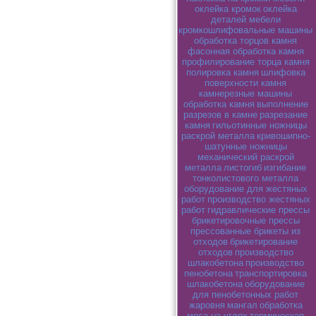
оклейка кромок
оклейка
деталей мебели
кромкошлифовальные машины
обработка торцов камня
фасонная обработка камня
профилирование торца камня
полировка камня
шлифовка
поверхности камня
камнерезные машины
обработка камня
выполнение
разрезов в камне
разрезание
камня
гильотинные ножницы
раскрой металла
кривошипно-
шатунные ножницы
механический раскрой
металла
листогиб
изгибание
тонколистового металла
оборудование для жестяных
работ
производство жестяных
работ
гидравлические прессы
брикетировочные прессы
прессованные брикеты из
отходов
брикетирование
отходов
производство
шлакобетона
производство
пенобетона
транспортировка
шлакобетона
оборудование
для пенобетонных работ
жаровня
мангал
обработка
мяса на углях
термическая