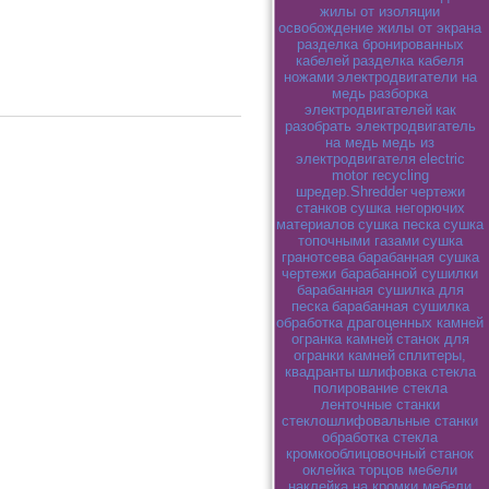
жилы от изоляции
освобождение жилы от экрана
разделка бронированных
кабелей
разделка кабеля
ножами
электродвигатели на
медь
разборка
электродвигателей
как
разобрать электродвигатель
на медь
медь из
электродвигателя
electric
motor recycling
шредер.Shredder
чертежи
станков
сушка негорючих
материалов
сушка песка
сушка
топочными газами
сушка
гранотсева
барабанная сушка
чертежи барабанной сушилки
барабанная сушилка для
песка
барабанная сушилка
обработка драгоценных камней
огранка камней
станок для
огранки камней
сплитеры,
квадранты
шлифовка стекла
полирование стекла
ленточные станки
стеклошлифовальные станки
обработка стекла
кромкооблицовочный станок
оклейка торцов мебели
наклейка на кромки мебели