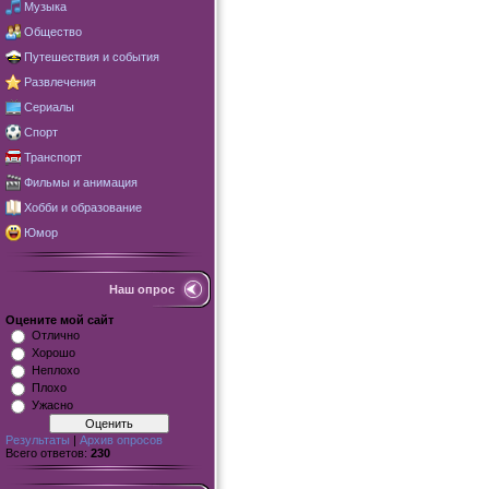
Музыка
Общество
Путешествия и события
Развлечения
Сериалы
Спорт
Транспорт
Фильмы и анимация
Хобби и образование
Юмор
Наш опрос
Оцените мой сайт
Отлично
Хорошо
Неплохо
Плохо
Ужасно
Результаты
|
Архив опросов
Всего ответов:
230