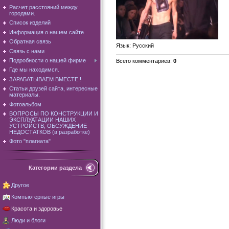
Расчет расстояний между
городами.
Список изделий
Информация о нашем сайте
Обратная связь
Язык
: Русский
Связь с нами
Подробности о нашей фирме
Всего комментариев
:
0
Где мы находимся.
ЗАРАБАТЫВАЕМ ВМЕСТЕ !
Статьи друзей сайта, интересные
материалы.
Фотоальбом
ВОПРОСЫ ПО КОНСТРУКЦИИ И
ЭКСПЛУАТАЦИИ НАШИХ
УСТРОЙСТВ, ОБСУЖДЕНИЕ
НЕДОСТАТКОВ (в разработке)
Фото "плагиата"
Категории раздела
Другое
Компьютерные игры
Красота и здоровье
Люди и блоги