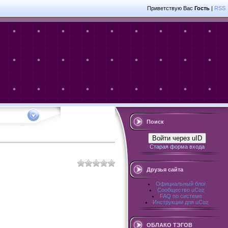
Приветствую Вас
Гость
|
RSS
Поиск
Войти через uID
Старая форма входа
Друзья сайта
Официальный блог
Сообщество uCoz
FAQ по системе
Инструкции для uCoz
ОБЛАКО ТЭГОВ