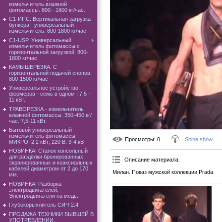
измельчитель влажной
фитомассы. 800 - 1800 кг/час.
C1-ИПС. Вертикальная загрузка
бункера - универсальный
измельчитель. 800-1800 кг/час
С1-USP. Универсальный
измельчитель фитомассы с
горизонтальной загрузкой. 800-
1800 кг/час
КАМЫШЕРЕЗКА. С
горизонтальной подачей снопов.
800-1500 кг/час
Универсальное устройство
фермеров - семь в одном ! 7,5 -
11 кВт.
ТРАВОРЕЗКА - измельчитель
влажной фитомассы. 350-450 кг/
час. 7,5-11 кВт.
Бытовой универсальный
измельчитель фитомассы -
Просмотры
: 0
Shine show
МИКРО. 2,2 кВт; 220 В. 3-4 кВт
НОВИНКА! Станок консольный
для разделки бронированных,
Описание материала
:
экранированных и коаксиальных
кабелей диаметром от 2 до 170
Милан. Показ мужской коллекции Prada.
мм.
НОВИНКА! Разборка
электродвигателей.
Электродвигатели на медь.
Глубокорыхлитель СИЧ-2.4
ПРОДАЖА ТЕХНИКИ БЫВШЕЙ В
УПОТРЕБЛЕНИИ.