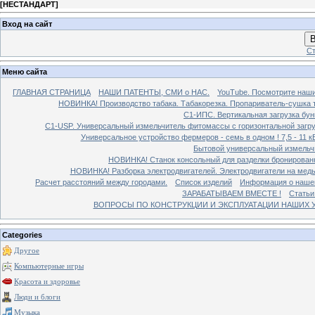
[
НЕСТАНДАРТ
]
Вход на сайт
В
Ст
Меню сайта
ГЛАВНАЯ СТРАНИЦА
НАШИ ПАТЕНТЫ, СМИ о НАС.
YouTube. Посмотрите наш
НОВИНКА! Производство табака. Табакорезка. Пропариватель-сушка т
C1-ИПС. Вертикальная загрузка бун
С1-USP. Универсальный измельчитель фитомассы с горизонтальной загруз
Универсальное устройство фермеров - семь в одном ! 7,5 - 11 кВ
Бытовой универсальный измельчи
НОВИНКА! Станок консольный для разделки бронированн
НОВИНКА! Разборка электродвигателей. Электродвигатели на медь
Расчет расстояний между городами.
Список изделий
Информация о наше
ЗАРАБАТЫВАЕМ ВМЕСТЕ !
Статьи
ВОПРОСЫ ПО КОНСТРУКЦИИ И ЭКСПЛУАТАЦИИ НАШИХ УС
Categories
Другое
Компьютерные игры
Красота и здоровье
Люди и блоги
Музыка