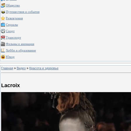
Общество
Путешествия и события
Развлечения
Сериалы
Спорт
Транспорт
Фильмы и анимация
Хобби и образование
Юмор
Главная
»
Видео
»
Красота и здоровье
Lacroix