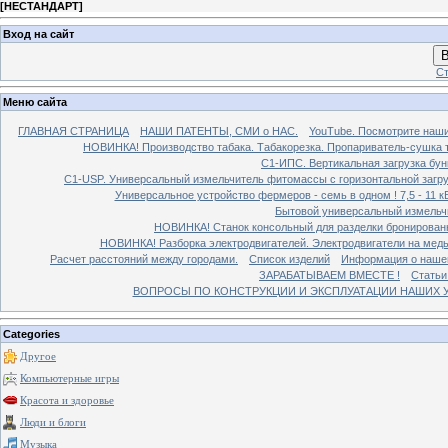
[
НЕСТАНДАРТ
]
Вход на сайт
В
Ст
Меню сайта
ГЛАВНАЯ СТРАНИЦА
НАШИ ПАТЕНТЫ, СМИ о НАС.
YouTube. Посмотрите наш
НОВИНКА! Производство табака. Табакорезка. Пропариватель-сушка т
C1-ИПС. Вертикальная загрузка бун
С1-USP. Универсальный измельчитель фитомассы с горизонтальной загруз
Универсальное устройство фермеров - семь в одном ! 7,5 - 11 кВ
Бытовой универсальный измельчи
НОВИНКА! Станок консольный для разделки бронированн
НОВИНКА! Разборка электродвигателей. Электродвигатели на медь
Расчет расстояний между городами.
Список изделий
Информация о наше
ЗАРАБАТЫВАЕМ ВМЕСТЕ !
Статьи
ВОПРОСЫ ПО КОНСТРУКЦИИ И ЭКСПЛУАТАЦИИ НАШИХ УС
Categories
Другое
Компьютерные игры
Красота и здоровье
Люди и блоги
Музыка