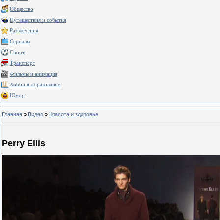
Общество
Путешествия и события
Развлечения
Сериалы
Спорт
Транспорт
Фильмы и анимация
Хобби и образование
Юмор
Главная
»
Видео
»
Красота и здоровье
Perry Ellis