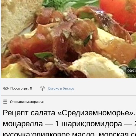
00:01
Просмотры
: 0
Вкусно и быстро
Описание материала
:
Рецепт салата «Средиземноморье».
моцарелла — 1 шарик;помидора — 2
кусочка;оливковое масло, морская с