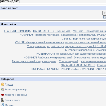
[
НЕСТАНДАРТ
]
Вход на сайт
В
Ст
Меню сайта
ГЛАВНАЯ СТРАНИЦА
НАШИ ПАТЕНТЫ, СМИ о НАС.
YouTube. Посмотрите наш
НОВИНКА! Производство табака. Табакорезка. Пропариватель-сушка т
C1-ИПС. Вертикальная загрузка бун
С1-USP. Универсальный измельчитель фитомассы с горизонтальной загруз
Универсальное устройство фермеров - семь в одном ! 7,5 - 11 кВ
Бытовой универсальный измельчи
НОВИНКА! Станок консольный для разделки бронированн
НОВИНКА! Разборка электродвигателей. Электродвигатели на медь
Расчет расстояний между городами.
Список изделий
Информация о наше
ЗАРАБАТЫВАЕМ ВМЕСТЕ !
Статьи
ВОПРОСЫ ПО КОНСТРУКЦИИ И ЭКСПЛУАТАЦИИ НАШИХ УС
Categories
Другое
Компьютерные игры
Красота и здоровье
Люди и блоги
Музыка