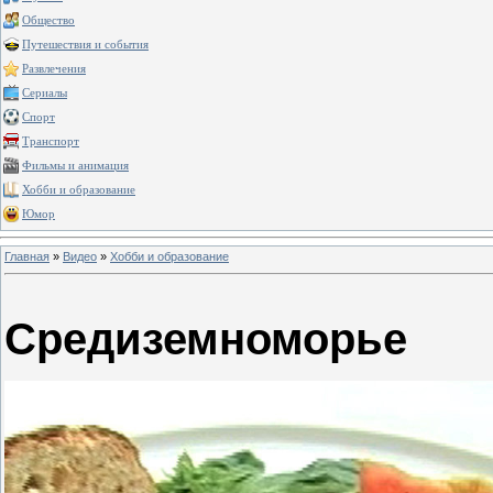
Общество
Путешествия и события
Развлечения
Сериалы
Спорт
Транспорт
Фильмы и анимация
Хобби и образование
Юмор
Главная
»
Видео
»
Хобби и образование
Средиземноморье