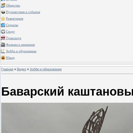
Общество
Путешествия и события
Развлечения
Сериалы
Спорт
Транспорт
Фильмы и анимация
Хобби и образование
Юмор
Главная
»
Видео
»
Хобби и образование
Баварский каштановы