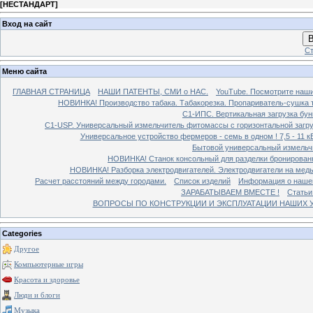
[
НЕСТАНДАРТ
]
Вход на сайт
В
Ст
Меню сайта
ГЛАВНАЯ СТРАНИЦА
НАШИ ПАТЕНТЫ, СМИ о НАС.
YouTube. Посмотрите наш
НОВИНКА! Производство табака. Табакорезка. Пропариватель-сушка т
C1-ИПС. Вертикальная загрузка бун
С1-USP. Универсальный измельчитель фитомассы с горизонтальной загруз
Универсальное устройство фермеров - семь в одном ! 7,5 - 11 кВ
Бытовой универсальный измельчи
НОВИНКА! Станок консольный для разделки бронированн
НОВИНКА! Разборка электродвигателей. Электродвигатели на медь
Расчет расстояний между городами.
Список изделий
Информация о наше
ЗАРАБАТЫВАЕМ ВМЕСТЕ !
Статьи
ВОПРОСЫ ПО КОНСТРУКЦИИ И ЭКСПЛУАТАЦИИ НАШИХ УС
Categories
Другое
Компьютерные игры
Красота и здоровье
Люди и блоги
Музыка