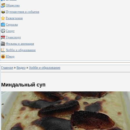
Общество
Путешествия и события
Развлечения
Сериалы
Спорт
Транспорт
Фильмы и анимация
Хобби и образование
Юмор
Главная
»
Видео
»
Хобби и образование
Миндальный суп