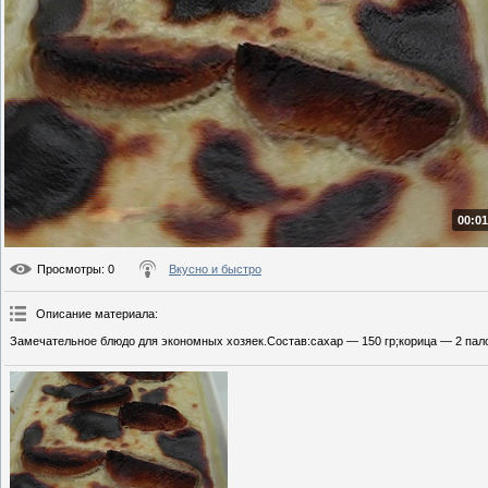
00:01
Просмотры
: 0
Вкусно и быстро
Описание материала
:
Замечательное блюдо для экономных хозяек.Состав:сахар — 150 гр;корица — 2 пало