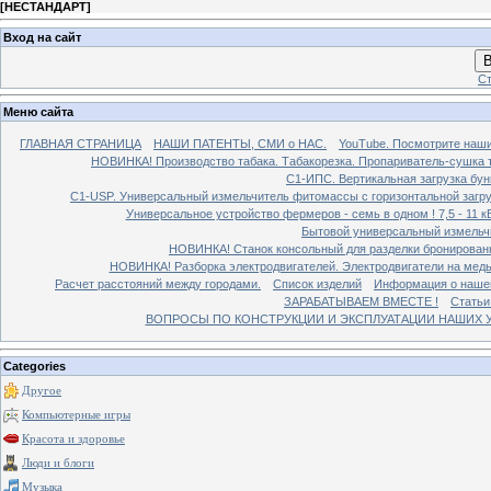
[
НЕСТАНДАРТ
]
Вход на сайт
В
Ст
Меню сайта
ГЛАВНАЯ СТРАНИЦА
НАШИ ПАТЕНТЫ, СМИ о НАС.
YouTube. Посмотрите наш
НОВИНКА! Производство табака. Табакорезка. Пропариватель-сушка т
C1-ИПС. Вертикальная загрузка бун
С1-USP. Универсальный измельчитель фитомассы с горизонтальной загруз
Универсальное устройство фермеров - семь в одном ! 7,5 - 11 кВ
Бытовой универсальный измельчи
НОВИНКА! Станок консольный для разделки бронированн
НОВИНКА! Разборка электродвигателей. Электродвигатели на медь
Расчет расстояний между городами.
Список изделий
Информация о наше
ЗАРАБАТЫВАЕМ ВМЕСТЕ !
Статьи
ВОПРОСЫ ПО КОНСТРУКЦИИ И ЭКСПЛУАТАЦИИ НАШИХ УС
Categories
Другое
Компьютерные игры
Красота и здоровье
Люди и блоги
Музыка