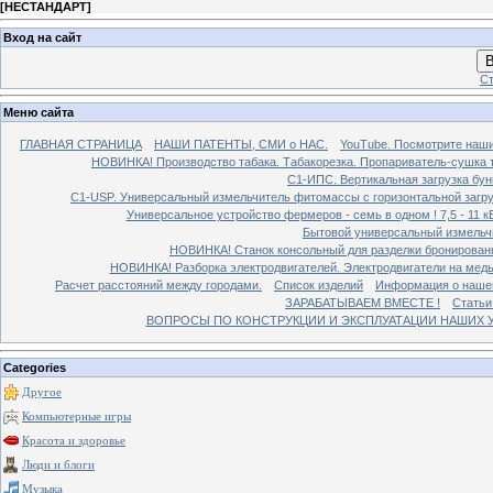
[
НЕСТАНДАРТ
]
Вход на сайт
В
Ст
Меню сайта
ГЛАВНАЯ СТРАНИЦА
НАШИ ПАТЕНТЫ, СМИ о НАС.
YouTube. Посмотрите наш
НОВИНКА! Производство табака. Табакорезка. Пропариватель-сушка т
C1-ИПС. Вертикальная загрузка бун
С1-USP. Универсальный измельчитель фитомассы с горизонтальной загруз
Универсальное устройство фермеров - семь в одном ! 7,5 - 11 кВ
Бытовой универсальный измельчи
НОВИНКА! Станок консольный для разделки бронированн
НОВИНКА! Разборка электродвигателей. Электродвигатели на медь
Расчет расстояний между городами.
Список изделий
Информация о наше
ЗАРАБАТЫВАЕМ ВМЕСТЕ !
Статьи
ВОПРОСЫ ПО КОНСТРУКЦИИ И ЭКСПЛУАТАЦИИ НАШИХ УС
Categories
Другое
Компьютерные игры
Красота и здоровье
Люди и блоги
Музыка