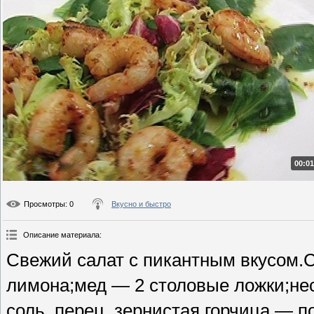
00:01
Просмотры
: 0
Вкусно и быстро
Описание материала
:
Свежий салат с пикантным вкусом.Со
лимона;мед — 2 столовые ложки;нес
соль, перец, зернистая горчица — по