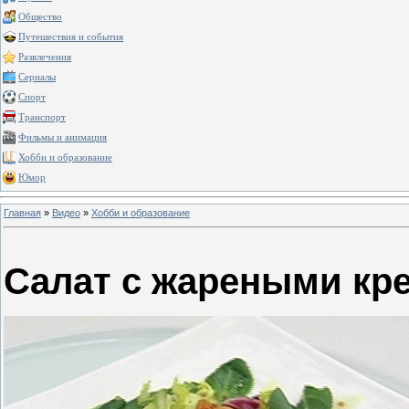
Общество
Путешествия и события
Развлечения
Сериалы
Спорт
Транспорт
Фильмы и анимация
Хобби и образование
Юмор
Главная
»
Видео
»
Хобби и образование
Салат с жареными кр