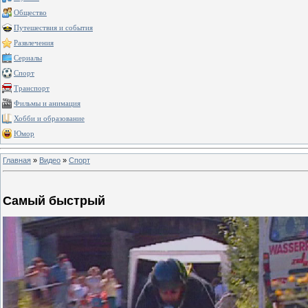
Общество
Путешествия и события
Развлечения
Сериалы
Спорт
Транспорт
Фильмы и анимация
Хобби и образование
Юмор
Главная
»
Видео
»
Спорт
Самый быстрый