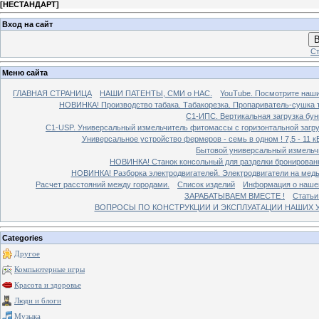
[
НЕСТАНДАРТ
]
Вход на сайт
В
Ст
Меню сайта
ГЛАВНАЯ СТРАНИЦА
НАШИ ПАТЕНТЫ, СМИ о НАС.
YouTube. Посмотрите наш
НОВИНКА! Производство табака. Табакорезка. Пропариватель-сушка т
C1-ИПС. Вертикальная загрузка бун
С1-USP. Универсальный измельчитель фитомассы с горизонтальной загруз
Универсальное устройство фермеров - семь в одном ! 7,5 - 11 кВ
Бытовой универсальный измельчи
НОВИНКА! Станок консольный для разделки бронированн
НОВИНКА! Разборка электродвигателей. Электродвигатели на медь
Расчет расстояний между городами.
Список изделий
Информация о наше
ЗАРАБАТЫВАЕМ ВМЕСТЕ !
Статьи
ВОПРОСЫ ПО КОНСТРУКЦИИ И ЭКСПЛУАТАЦИИ НАШИХ УС
Categories
Другое
Компьютерные игры
Красота и здоровье
Люди и блоги
Музыка