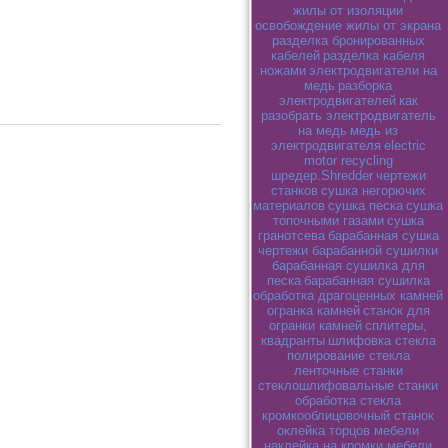
жилы от изоляции
освобождение жилы от экрана
разделка бронированных
кабелей
разделка кабеля
ножами
электродвигатели на
медь
разборка
электродвигателей
как
разобрать электродвигатель
на медь
медь из
электродвигателя
electric
motor recycling
шредер.Shredder
чертежи
станков
сушка негорючих
материалов
сушка песка
сушка
топочными газами
сушка
гранотсева
барабанная сушка
чертежи барабанной сушилки
барабанная сушилка для
песка
барабанная сушилка
обработка драгоценных камней
огранка камней
станок для
огранки камней
сплитеры,
квадранты
шлифовка стекла
полирование стекла
ленточные станки
стеклошлифовальные станки
обработка стекла
кромкооблицовочный станок
оклейка торцов мебели
наклейка на кромки мебели