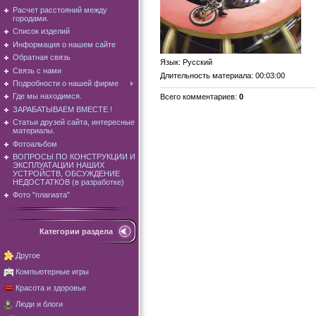
Расчет расстояний между
городами.
Список изделий
Информация о нашем сайте
Обратная связь
Язык
: Русский
Связь с нами
Длительность материала
: 00:03:00
Подробности о нашей фирме
Где мы находимся.
Всего комментариев
:
0
ЗАРАБАТЫВАЕМ ВМЕСТЕ !
Статьи друзей сайта, интересные
материалы.
Фотоальбом
ВОПРОСЫ ПО КОНСТРУКЦИИ И
ЭКСПЛУАТАЦИИ НАШИХ
УСТРОЙСТВ, ОБСУЖДЕНИЕ
НЕДОСТАТКОВ (в разработке)
Фото "плагиата"
Категории раздела
Другое
Компьютерные игры
Красота и здоровье
Люди и блоги