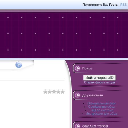
Приветствую Вас
Гость
|
RSS
Поиск
Войти через uID
Старая форма входа
Друзья сайта
Официальный блог
Сообщество uCoz
FAQ по системе
Инструкции для uCoz
ОБЛАКО ТЭГОВ