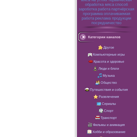
обработка мяса
способ
зароботка
работа
партнёрская
программа
оплачиваемая
работа
реклама продукции
посредничество
Категории каналов
Другое
Компьютерные игры
Красота и здоровье
Люди и блоги
Музыка
Общество
Путешествия и события
Развлечения
Сериалы
Спорт
Транспорт
Фильмы и анимация
Хобби и образование