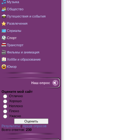
Музыка
Общество
Путешествия и события
Развлечения
Сериалы
Спорт
Транспорт
Фильмы и анимация
Хобби и образование
Юмор
Наш опрос
Оцените мой сайт
Отлично
Хорошо
Неплохо
Плохо
Ужасно
Результаты
|
Архив опросов
Всего ответов:
230