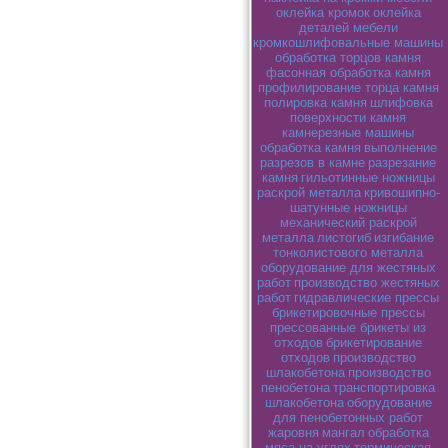
оклейка кромок
оклейка
деталей мебели
кромкошлифовальные машины
обработка торцов камня
фасонная обработка камня
профилирование торца камня
полировка камня
шлифовка
поверхности камня
камнерезные машины
обработка камня
выполнение
разрезов в камне
разрезание
камня
гильотинные ножницы
раскрой металла
кривошипно-
шатунные ножницы
механический раскрой
металла
листогиб
изгибание
тонколистового металла
оборудование для жестяных
работ
производство жестяных
работ
гидравлические прессы
брикетировочные прессы
прессованные брикеты из
отходов
брикетирование
отходов
производство
шлакобетона
производство
пенобетона
транспортировка
шлакобетона
оборудование
для пенобетонных работ
жаровня
мангал
обработка
мяса на углях
термическая