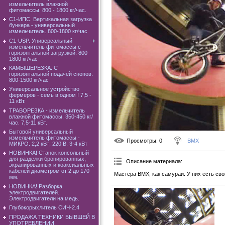
измельчитель влажной
фитомассы. 800 - 1800 кг/час.
C1-ИПС. Вертикальная загрузка
бункера - универсальный
измельчитель. 800-1800 кг/час
С1-USP. Универсальный
измельчитель фитомассы с
горизонтальной загрузкой. 800-
1800 кг/час
КАМЫШЕРЕЗКА. С
горизонтальной подачей снопов.
800-1500 кг/час
Универсальное устройство
фермеров - семь в одном ! 7,5 -
11 кВт.
ТРАВОРЕЗКА - измельчитель
влажной фитомассы. 350-450 кг/
час. 7,5-11 кВт.
Бытовой универсальный
измельчитель фитомассы -
Просмотры
: 0
BMX
МИКРО. 2,2 кВт; 220 В. 3-4 кВт
НОВИНКА! Станок консольный
для разделки бронированных,
Описание материала
:
экранированных и коаксиальных
кабелей диаметром от 2 до 170
Мастера BMX, как самураи. У них есть свой
мм.
НОВИНКА! Разборка
электродвигателей.
Электродвигатели на медь.
Глубокорыхлитель СИЧ-2.4
ПРОДАЖА ТЕХНИКИ БЫВШЕЙ В
УПОТРЕБЛЕНИИ.