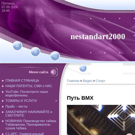
Пятница
07.08.2026
18:48
nestandart2000
Меню сайта
ГЛАВНАЯ СТРАНИЦА
Главная
»
Видео
»
Спорт
НАШИ ПАТЕНТЫ, СМИ о НАС.
YouTube. Посмотрите наши
видеофильмы.
Путь BMX
ТОВАРЫ И УСЛУГИ
Прайс - листы
ЗАКАЗЧИКИ!!! НАЖИМАЙТЕ и
СМОТРИТЕ.
НОВИНКА! Производство табака.
Табакорезка. Пропариватель-
сушка табака.
С1-АРС. Универсальный