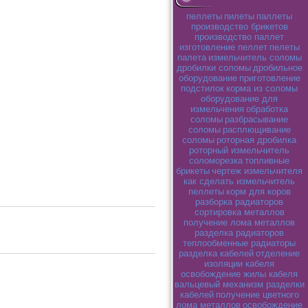
пеллеты
пилеты
паллеты
производство брикетов
производство паллет
изготовление пеллет
пелеты
палета
измельчитель соломы
дробилки соломы
дробильное
оборудование
приготовление
подстилок
корма из соломы
оборудование для
измельчения
обработка
соломы
разбрасывание
соломы
расплющивание
соломы
роторная дробилка
роторный измельчитель
соломорезка
топливные
брикеты
чертеж измельчителя
как сделать измельчитель
пеллеты
корм для коров
разборка радиаторов
сортировка металлов
получение лома металлов
разделка радиаторов
теплообменные радиаторы
разделка кабелей
отделение
изоляции кабеля
освобождение жилы кабеля
вальцевый механизм разделки
кабелей
получение цветного
лома металлов
освобождение