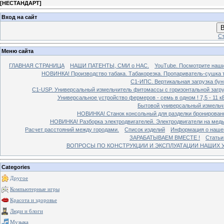
[
НЕСТАНДАРТ
]
Вход на сайт
В
Ст
Меню сайта
ГЛАВНАЯ СТРАНИЦА
НАШИ ПАТЕНТЫ, СМИ о НАС.
YouTube. Посмотрите наш
НОВИНКА! Производство табака. Табакорезка. Пропариватель-сушка т
C1-ИПС. Вертикальная загрузка бун
С1-USP. Универсальный измельчитель фитомассы с горизонтальной загруз
Универсальное устройство фермеров - семь в одном ! 7,5 - 11 кВ
Бытовой универсальный измельчи
НОВИНКА! Станок консольный для разделки бронированн
НОВИНКА! Разборка электродвигателей. Электродвигатели на медь
Расчет расстояний между городами.
Список изделий
Информация о наше
ЗАРАБАТЫВАЕМ ВМЕСТЕ !
Статьи
ВОПРОСЫ ПО КОНСТРУКЦИИ И ЭКСПЛУАТАЦИИ НАШИХ УС
Categories
Другое
Компьютерные игры
Красота и здоровье
Люди и блоги
Музыка