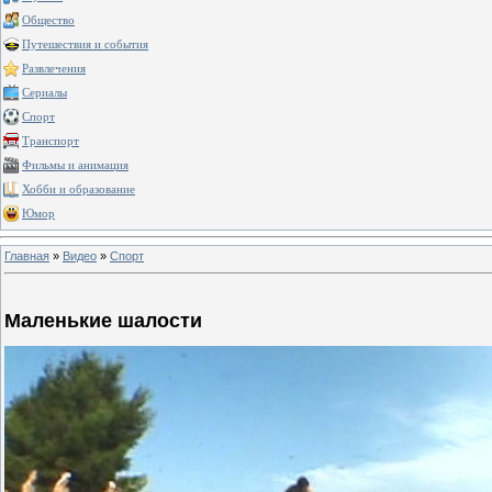
Общество
Путешествия и события
Развлечения
Сериалы
Спорт
Транспорт
Фильмы и анимация
Хобби и образование
Юмор
Главная
»
Видео
»
Спорт
Маленькие шалости