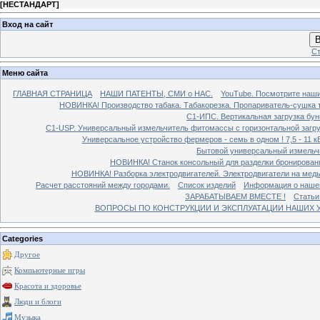
[
НЕСТАНДАРТ
]
Вход на сайт
В
Ст
Меню сайта
ГЛАВНАЯ СТРАНИЦА
НАШИ ПАТЕНТЫ, СМИ о НАС.
YouTube. Посмотрите наш
НОВИНКА! Производство табака. Табакорезка. Пропариватель-сушка т
C1-ИПС. Вертикальная загрузка бун
С1-USP. Универсальный измельчитель фитомассы с горизонтальной загруз
Универсальное устройство фермеров - семь в одном ! 7,5 - 11 кВ
Бытовой универсальный измельчи
НОВИНКА! Станок консольный для разделки бронированн
НОВИНКА! Разборка электродвигателей. Электродвигатели на медь
Расчет расстояний между городами.
Список изделий
Информация о наше
ЗАРАБАТЫВАЕМ ВМЕСТЕ !
Статьи
ВОПРОСЫ ПО КОНСТРУКЦИИ И ЭКСПЛУАТАЦИИ НАШИХ УС
Categories
Другое
Компьютерные игры
Красота и здоровье
Люди и блоги
Музыка