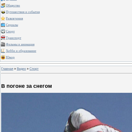
Общество
Путешествия и события
Развлечения
Сериалы
Спорт
Транспорт
Фильмы и анимация
Хобби и образование
Юмор
Главная
»
Видео
»
Спорт
В погоне за снегом