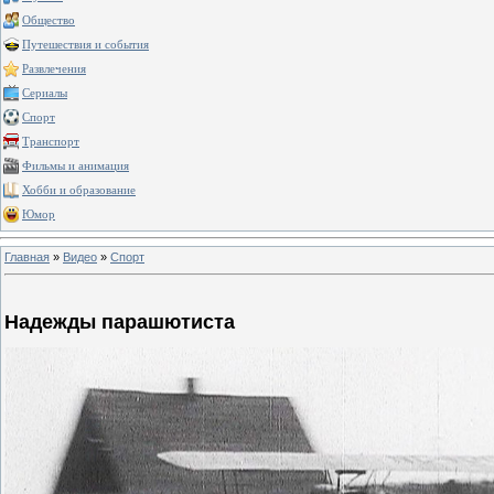
Общество
Путешествия и события
Развлечения
Сериалы
Спорт
Транспорт
Фильмы и анимация
Хобби и образование
Юмор
Главная
»
Видео
»
Спорт
Надежды парашютиста