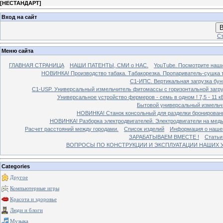
[
НЕСТАНДАРТ
]
Вход на сайт
В
Ст
Меню сайта
ГЛАВНАЯ СТРАНИЦА
НАШИ ПАТЕНТЫ, СМИ о НАС.
YouTube. Посмотрите наш
НОВИНКА! Производство табака. Табакорезка. Пропариватель-сушка т
C1-ИПС. Вертикальная загрузка бун
С1-USP. Универсальный измельчитель фитомассы с горизонтальной загруз
Универсальное устройство фермеров - семь в одном ! 7,5 - 11 кВ
Бытовой универсальный измельчи
НОВИНКА! Станок консольный для разделки бронированн
НОВИНКА! Разборка электродвигателей. Электродвигатели на медь
Расчет расстояний между городами.
Список изделий
Информация о наше
ЗАРАБАТЫВАЕМ ВМЕСТЕ !
Статьи
ВОПРОСЫ ПО КОНСТРУКЦИИ И ЭКСПЛУАТАЦИИ НАШИХ УС
Categories
Другое
Компьютерные игры
Красота и здоровье
Люди и блоги
Музыка