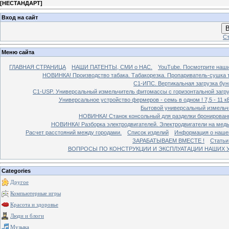
[
НЕСТАНДАРТ
]
Вход на сайт
В
Ст
Меню сайта
ГЛАВНАЯ СТРАНИЦА
НАШИ ПАТЕНТЫ, СМИ о НАС.
YouTube. Посмотрите наш
НОВИНКА! Производство табака. Табакорезка. Пропариватель-сушка т
C1-ИПС. Вертикальная загрузка бун
С1-USP. Универсальный измельчитель фитомассы с горизонтальной загруз
Универсальное устройство фермеров - семь в одном ! 7,5 - 11 кВ
Бытовой универсальный измельчи
НОВИНКА! Станок консольный для разделки бронированн
НОВИНКА! Разборка электродвигателей. Электродвигатели на медь
Расчет расстояний между городами.
Список изделий
Информация о наше
ЗАРАБАТЫВАЕМ ВМЕСТЕ !
Статьи
ВОПРОСЫ ПО КОНСТРУКЦИИ И ЭКСПЛУАТАЦИИ НАШИХ УС
Categories
Другое
Компьютерные игры
Красота и здоровье
Люди и блоги
Музыка