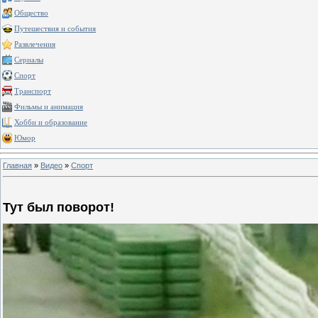
Общество
Путешествия и события
Развлечения
Сериалы
Спорт
Транспорт
Фильмы и анимация
Хобби и образование
Юмор
Главная
»
Видео
»
Спорт
Тут был поворот!