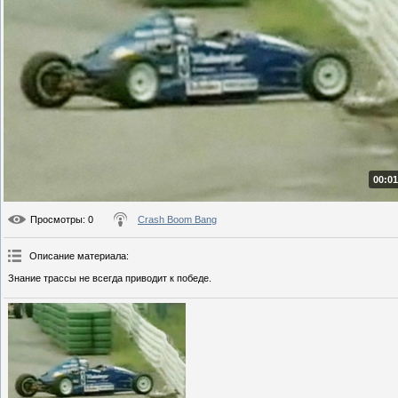
00:01
Просмотры
: 0
Crash Boom Bang
Описание материала
:
Знание трассы не всегда приводит к победе.