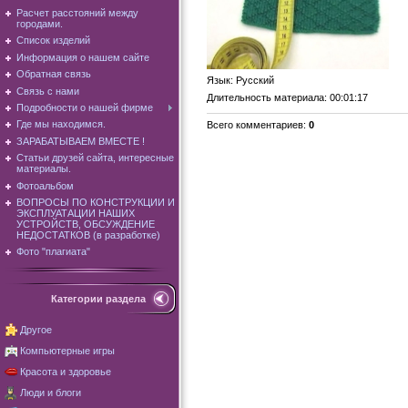
Расчет расстояний между
городами.
Список изделий
Информация о нашем сайте
Обратная связь
Язык
: Русский
Связь с нами
Длительность материала
: 00:01:17
Подробности о нашей фирме
Где мы находимся.
Всего комментариев
:
0
ЗАРАБАТЫВАЕМ ВМЕСТЕ !
Статьи друзей сайта, интересные
материалы.
Фотоальбом
ВОПРОСЫ ПО КОНСТРУКЦИИ И
ЭКСПЛУАТАЦИИ НАШИХ
УСТРОЙСТВ, ОБСУЖДЕНИЕ
НЕДОСТАТКОВ (в разработке)
Фото "плагиата"
Категории раздела
Другое
Компьютерные игры
Красота и здоровье
Люди и блоги