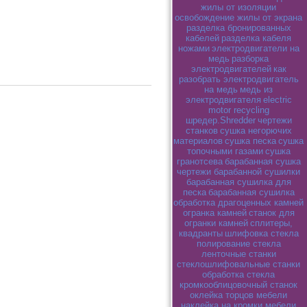
жилы от изоляции
освобождение жилы от экрана
разделка бронированных
кабелей
разделка кабеля
ножами
электродвигатели на
медь
разборка
электродвигателей
как
разобрать электродвигатель
на медь
медь из
электродвигателя
electric
motor recycling
шредер.Shredder
чертежи
станков
сушка негорючих
материалов
сушка песка
сушка
топочными газами
сушка
гранотсева
барабанная сушка
чертежи барабанной сушилки
барабанная сушилка для
песка
барабанная сушилка
обработка драгоценных камней
огранка камней
станок для
огранки камней
сплитеры,
квадранты
шлифовка стекла
полирование стекла
ленточные станки
стеклошлифовальные станки
обработка стекла
кромкооблицовочный станок
оклейка торцов мебели
наклейка на кромки мебели