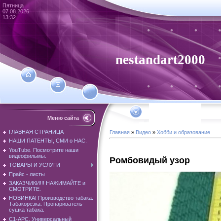
Пятница
07.08.2026
13:32
nestandart2000
Меню сайта
ГЛАВНАЯ СТРАНИЦА
Главная
»
Видео
»
Хобби и образование
НАШИ ПАТЕНТЫ, СМИ о НАС.
YouTube. Посмотрите наши
видеофильмы.
Ромбовидый узор
ТОВАРЫ И УСЛУГИ
Прайс - листы
ЗАКАЗЧИКИ!!! НАЖИМАЙТЕ и
СМОТРИТЕ.
НОВИНКА! Производство табака.
Табакорезка. Пропариватель-
сушка табака.
С1-АРС. Универсальный