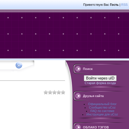
Приветствую Вас
Гость
|
RSS
Поиск
Войти через uID
Старая форма входа
Друзья сайта
Официальный блог
Сообщество uCoz
FAQ по системе
Инструкции для uCoz
ОБЛАКО ТЭГОВ