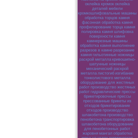
оклейка кромок
оклейка
деталей мебели
кромкошлифовальные машины
обработка торцов камня
фасонная обработка камня
профилирование торца камня
полировка камня
шлифовка
поверхности камня
камнерезные машины
обработка камня
выполнение
разрезов в камне
разрезание
камня
гильотинные ножницы
раскрой металла
кривошипно-
шатунные ножницы
механический раскрой
металла
листогиб
изгибание
тонколистового металла
оборудование для жестяных
работ
производство жестяных
работ
гидравлические прессы
брикетировочные прессы
прессованные брикеты из
отходов
брикетирование
отходов
производство
шлакобетона
производство
пенобетона
транспортировка
шлакобетона
оборудование
для пенобетонных работ
жаровня
мангал
обработка
мяса на углях
термическая