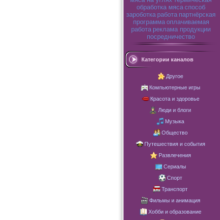
обработка мяса
способ
зароботка
работа
партнёрская
программа
оплачиваемая
работа
реклама продукции
посредничество
Категории каналов
Другое
Компьютерные игры
Красота и здоровье
Люди и блоги
Музыка
Общество
Путешествия и события
Развлечения
Сериалы
Спорт
Транспорт
Фильмы и анимация
Хобби и образование