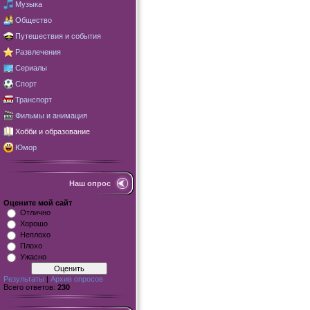
Музыка
Общество
Путешествия и события
Развлечения
Сериалы
Спорт
Транспорт
Фильмы и анимация
Хобби и образование
Юмор
Наш опрос
Оцените мой сайт
Отлично
Хорошо
Неплохо
Плохо
Ужасно
Результаты
|
Архив опросов
Всего ответов:
230