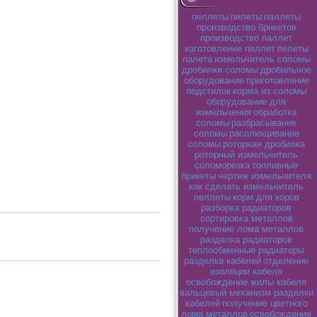
пеллеты
пилеты
паллеты
производство брикетов
производство паллет
изготовление пеллет
пелеты
палета
измельчитель соломы
дробилки соломы
дробильное
оборудование
приготовление
подстилок
корма из соломы
оборудование для
измельчения
обработка
соломы
разбрасывание
соломы
расплющивание
соломы
роторная дробилка
роторный измельчитель
соломорезка
топливные
брикеты
чертеж измельчителя
как сделать измельчитель
пеллеты
корм для коров
разборка радиаторов
сортировка металлов
получение лома металлов
разделка радиаторов
теплообменные радиаторы
разделка кабелей
отделение
изоляции кабеля
освобождение жилы кабеля
вальцевый механизм разделки
кабелей
получение цветного
лома металлов
освобождение