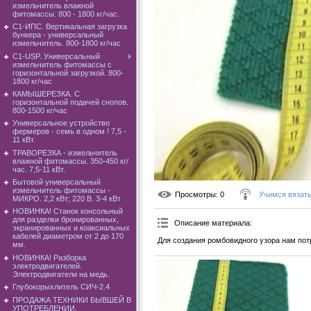
измельчитель влажной
фитомассы. 800 - 1800 кг/час.
C1-ИПС. Вертикальная загрузка
бункера - универсальный
измельчитель. 800-1800 кг/час
С1-USP. Универсальный
измельчитель фитомассы с
горизонтальной загрузкой. 800-
1800 кг/час
КАМЫШЕРЕЗКА. С
горизонтальной подачей снопов.
800-1500 кг/час
Универсальное устройство
фермеров - семь в одном ! 7,5 -
11 кВт.
ТРАВОРЕЗКА - измельчитель
влажной фитомассы. 350-450 кг/
час. 7,5-11 кВт.
Бытовой универсальный
измельчитель фитомассы -
Просмотры
: 0
Учимся вязат
МИКРО. 2,2 кВт; 220 В. 3-4 кВт
НОВИНКА! Станок консольный
для разделки бронированных,
Описание материала
:
экранированных и коаксиальных
кабелей диаметром от 2 до 170
Для создания ромбовидного узора нам пот
мм.
НОВИНКА! Разборка
электродвигателей.
Электродвигатели на медь.
Глубокорыхлитель СИЧ-2.4
ПРОДАЖА ТЕХНИКИ БЫВШЕЙ В
УПОТРЕБЛЕНИИ.