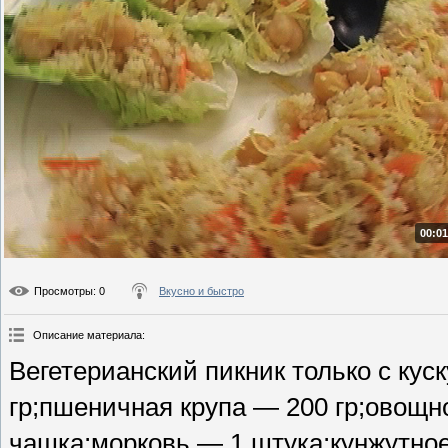
00:01
Просмотры
: 0
Вкусно и быстро
Описание материала
:
Вегетерианский пикник только с кус
гр;пшеничная крупа — 200 гр;овощн
чашка;морковь — 1 штука;кунжутное