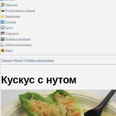
Общество
Путешествия и события
Развлечения
Сериалы
Спорт
Транспорт
Фильмы и анимация
Хобби и образование
Юмор
Главная
»
Видео
»
Хобби и образование
Кускус с нутом