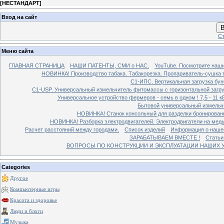
[
НЕСТАНДАРТ
]
Вход на сайт
В
Ст
Меню сайта
ГЛАВНАЯ СТРАНИЦА
НАШИ ПАТЕНТЫ, СМИ о НАС.
YouTube. Посмотрите наш
НОВИНКА! Производство табака. Табакорезка. Пропариватель-сушка т
C1-ИПС. Вертикальная загрузка бун
С1-USP. Универсальный измельчитель фитомассы с горизонтальной загруз
Универсальное устройство фермеров - семь в одном ! 7,5 - 11 кВ
Бытовой универсальный измельчи
НОВИНКА! Станок консольный для разделки бронированн
НОВИНКА! Разборка электродвигателей. Электродвигатели на медь
Расчет расстояний между городами.
Список изделий
Информация о наше
ЗАРАБАТЫВАЕМ ВМЕСТЕ !
Статьи
ВОПРОСЫ ПО КОНСТРУКЦИИ И ЭКСПЛУАТАЦИИ НАШИХ УС
Categories
Другое
Компьютерные игры
Красота и здоровье
Люди и блоги
Музыка