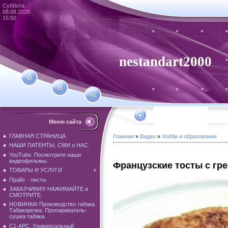
Суббота
08.08.2026
15:50
nestandart2000
Меню сайта
ГЛАВНАЯ СТРАНИЦА
Главная
»
Видео
»
Хобби и образование
НАШИ ПАТЕНТЫ, СМИ о НАС.
YouTube. Посмотрите наши
видеофильмы.
Французские тосты с гр
ТОВАРЫ И УСЛУГИ
Прайс - листы
ЗАКАЗЧИКИ!!! НАЖИМАЙТЕ и
СМОТРИТЕ.
НОВИНКА! Производство табака.
Табакорезка. Пропариватель-
сушка табака.
С1-АРС. Универсальный