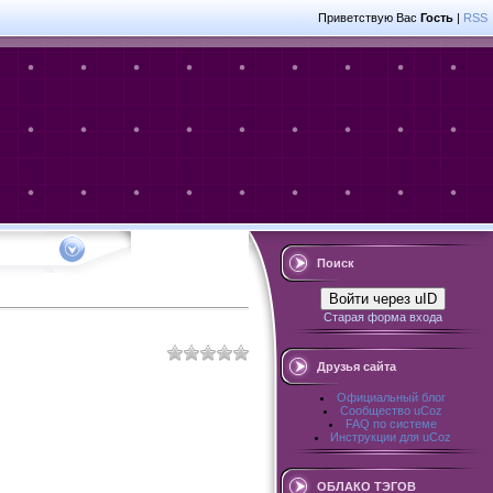
Приветствую Вас
Гость
|
RSS
Поиск
Войти через uID
Старая форма входа
Друзья сайта
Официальный блог
Сообщество uCoz
FAQ по системе
Инструкции для uCoz
ОБЛАКО ТЭГОВ