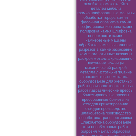
оклейка кромок
оклейка
деталей мебели
кромкошлифовальные машины
обработка торцов камня
фасонная обработка камня
профилирование торца камня
полировка камня
шлифовка
поверхности камня
камнерезные машины
обработка камня
выполнение
разрезов в камне
разрезание
камня
гильотинные ножницы
раскрой металла
кривошипно-
шатунные ножницы
механический раскрой
металла
листогиб
изгибание
тонколистового металла
оборудование для жестяных
работ
производство жестяных
работ
гидравлические прессы
брикетировочные прессы
прессованные брикеты из
отходов
брикетирование
отходов
производство
шлакобетона
производство
пенобетона
транспортировка
шлакобетона
оборудование
для пенобетонных работ
жаровня
мангал
обработка
мяса на углях
термическая