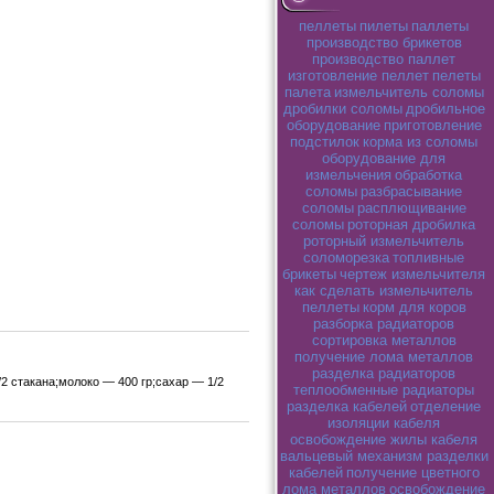
пеллеты
пилеты
паллеты
производство брикетов
производство паллет
изготовление пеллет
пелеты
палета
измельчитель соломы
дробилки соломы
дробильное
оборудование
приготовление
подстилок
корма из соломы
оборудование для
измельчения
обработка
соломы
разбрасывание
соломы
расплющивание
соломы
роторная дробилка
роторный измельчитель
соломорезка
топливные
брикеты
чертеж измельчителя
как сделать измельчитель
пеллеты
корм для коров
разборка радиаторов
сортировка металлов
получение лома металлов
разделка радиаторов
2 стакана;молоко — 400 гр;сахар — 1/2
теплообменные радиаторы
разделка кабелей
отделение
изоляции кабеля
освобождение жилы кабеля
вальцевый механизм разделки
кабелей
получение цветного
лома металлов
освобождение