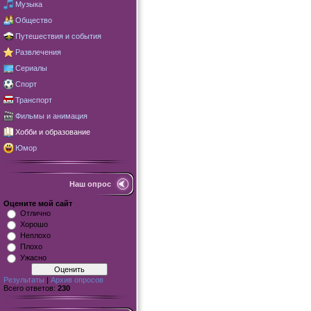
Музыка
Общество
Путешествия и события
Развлечения
Сериалы
Спорт
Транспорт
Фильмы и анимация
Хобби и образование
Юмор
Наш опрос
Оцените мой сайт
Отлично
Хорошо
Неплохо
Плохо
Ужасно
Результаты
|
Архив опросов
Всего ответов:
230