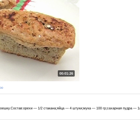
00:01:26
ро
оешку.Состав:орехи — 1/2 стакана;яйца — 4 штуки;мука — 100 гр;сахарная пудра — 1/