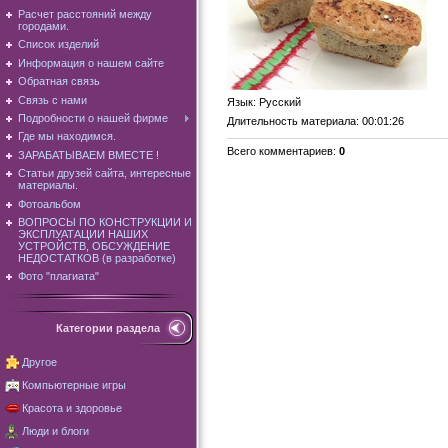
Расчет расстояний между
городами.
Список изделий
Информация о нашем сайте
Обратная связь
Связь с нами
Язык
: Русский
Подробности о нашей фирме
Длительность материала
: 00:01:26
Где мы находимся.
Всего комментариев
:
0
ЗАРАБАТЫВАЕМ ВМЕСТЕ !
Статьи друзей сайта, интересные
материалы.
Фотоальбом
ВОПРОСЫ ПО КОНСТРУКЦИИ И
ЭКСПЛУАТАЦИИ НАШИХ
УСТРОЙСТВ, ОБСУЖДЕНИЕ
НЕДОСТАТКОВ (в разработке)
Фото "плагиата"
Категории раздела
Другое
Компьютерные игры
Красота и здоровье
Люди и блоги