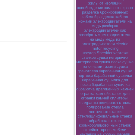
жилы от изоляции
освобождение жилы от экрана
разделка бронированных
кабелей
разделка кабеля
ножами
электродвигатели на
медь
разборка
электродвигателей
как
разобрать электродвигатель
на медь
медь из
электродвигателя
electric
motor recycling
шредер.Shredder
чертежи
станков
сушка негорючих
материалов
сушка песка
сушка
топочными газами
сушка
гранотсева
барабанная сушка
чертежи барабанной сушилки
барабанная сушилка для
песка
барабанная сушилка
обработка драгоценных камней
огранка камней
станок для
огранки камней
сплитеры,
квадранты
шлифовка стекла
полирование стекла
ленточные станки
стеклошлифовальные станки
обработка стекла
кромкооблицовочный станок
оклейка торцов мебели
наклейка на кромки мебели