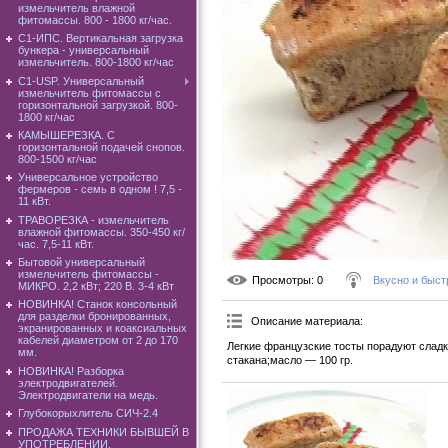
измельчитель влажной
фитомассы. 800 - 1800 кг/час.
C1-ИПС. Вертикальная загрузка
бункера - универсальный
измельчитель. 800-1800 кг/час
С1-USP. Универсальный
измельчитель фитомассы с
горизонтальной загрузкой. 800-
1800 кг/час
КАМЫШЕРЕЗКА. С
горизонтальной подачей снопов.
800-1500 кг/час
Универсальное устройство
фермеров - семь в одном ! 7,5 -
11 кВт.
ТРАВОРЕЗКА - измельчитель
влажной фитомассы. 350-450 кг/
час. 7,5-11 кВт.
Бытовой универсальный
измельчитель фитомассы -
Просмотры
: 0
Вкусно и быст
МИКРО. 2,2 кВт; 220 В. 3-4 кВт
НОВИНКА! Станок консольный
для разделки бронированных,
Описание материала
:
экранированных и коаксиальных
кабелей диаметром от 2 до 170
Легкие французские тосты порадуют сладк
мм.
стакана;масло — 100 гр.
НОВИНКА! Разборка
электродвигателей.
Электродвигатели на медь.
Глубокорыхлитель СИЧ-2.4
ПРОДАЖА ТЕХНИКИ БЫВШЕЙ В
УПОТРЕБЛЕНИИ.