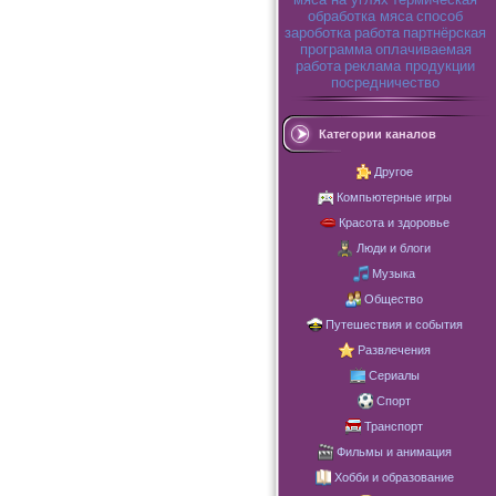
обработка мяса
способ
зароботка
работа
партнёрская
программа
оплачиваемая
работа
реклама продукции
посредничество
Категории каналов
Другое
Компьютерные игры
Красота и здоровье
Люди и блоги
Музыка
Общество
Путешествия и события
Развлечения
Сериалы
Спорт
Транспорт
Фильмы и анимация
Хобби и образование