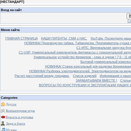
[
НЕСТАНДАРТ
]
Вход на сайт
В
Ст
Меню сайта
ГЛАВНАЯ СТРАНИЦА
НАШИ ПАТЕНТЫ, СМИ о НАС.
YouTube. Посмотрите наш
НОВИНКА! Производство табака. Табакорезка. Пропариватель-сушка т
C1-ИПС. Вертикальная загрузка бун
С1-USP. Универсальный измельчитель фитомассы с горизонтальной загруз
Универсальное устройство фермеров - семь в одном ! 7,5 - 11 кВ
Бытовой универсальный измельчи
НОВИНКА! Станок консольный для разделки бронированн
НОВИНКА! Разборка электродвигателей. Электродвигатели на медь
Расчет расстояний между городами.
Список изделий
Информация о наше
ЗАРАБАТЫВАЕМ ВМЕСТЕ !
Статьи
ВОПРОСЫ ПО КОНСТРУКЦИИ И ЭКСПЛУАТАЦИИ НАШИХ УС
Categories
Другое
Компьютерные игры
Красота и здоровье
Люди и блоги
Музыка