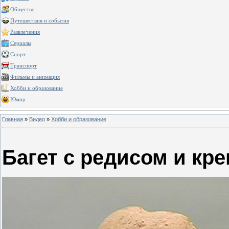
Общество
Путешествия и события
Развлечения
Сериалы
Спорт
Транспорт
Фильмы и анимация
Хобби и образование
Юмор
Главная
»
Видео
»
Хобби и образование
Багет с редисом и кр